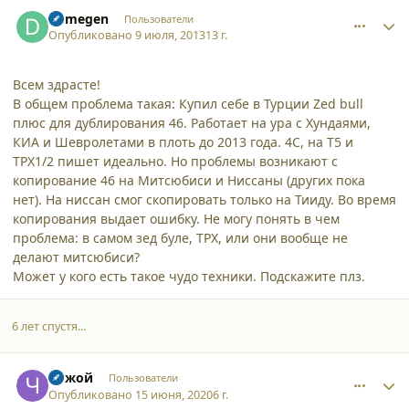
comment_9999
Author stats
Demegen
Пользователи
Опубликовано
9 июля, 2013
13 г.
Всем здрасте!
В общем проблема такая: Купил себе в Турции Zed bull
плюс для дублирования 46. Работает на ура с Хундаями,
КИА и Шевролетами в плоть до 2013 года. 4С, на Т5 и
ТPX1/2 пишет идеально. Но проблемы возникают с
копирование 46 на Митсюбиси и Ниссаны (других пока
нет). На ниссан смог скопировать только на Тииду. Во время
копирования выдает ошибку. Не могу понять в чем
проблема: в самом зед буле, ТPX, или они вообще не
делают митсюбиси?
Может у кого есть такое чудо техники. Подскажите плз.
6 лет спустя...
comment_25018
Author stats
Чужой
Пользователи
Опубликовано
15 июня, 2020
6 г.