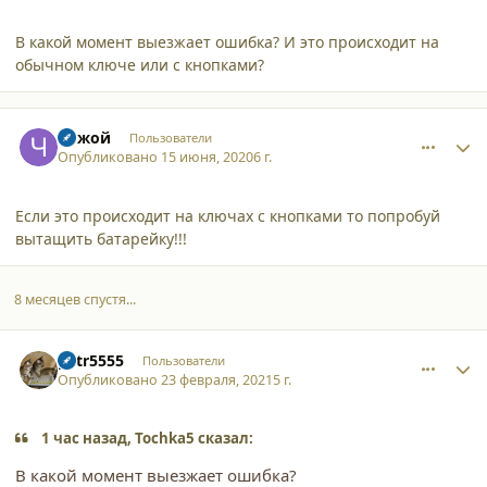
В какой момент выезжает ошибка? И это происходит на
обычном ключе или с кнопками?
comment_25019
Author stats
Чужой
Пользователи
Опубликовано
15 июня, 2020
6 г.
Если это происходит на ключах с кнопками то попробуй
вытащить батарейку!!!
8 месяцев спустя...
comment_27717
Author stats
petr5555
Пользователи
Опубликовано
23 февраля, 2021
5 г.
1 час назад, Tochka5 сказал:
В какой момент выезжает ошибка?