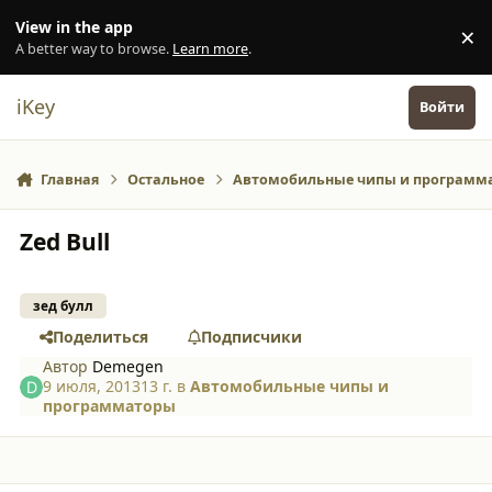
Перейти к содержанию
View in the app
×
Di
A better way to browse.
Learn more
.
iKey
Войти
Главная
Остальное
Автомобильные чипы и программ
Zed Bull
зед булл
Поделиться
Подписчики
Автор
Demegen
9 июля, 2013
13 г.
в
Автомобильные чипы и
программаторы