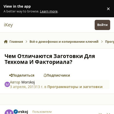
Перейти к содержанию
View in the app
×
Di
A better way to browse.
Learn more
.
iKey
Войти
Главная
Всё о домофонах и копировании ключей
Прог
Чем Отличаются Заготовки Для
Техкома И Факториала?
Поделиться
Подписчики
Автор
Morskoj
3 апреля, 2013
13 г.
в
Программаторы и заготовки
comment_9794
Author stats
Morskoj
Пользователи