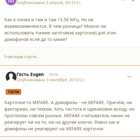
Опубликовано
3 апреля, 2013
13 г.
Как я понял и там и там 13.56 МГц. Но не
взаимозаменяются. В чем разница? Можно ли
использовать тонкие заготовки( карточки) для этих
домофонов если да то какие?
5 месяцев спустя...
comment_10494
Гость Eugen
Гости
Опубликовано
3 сентября, 2013
12 г.
ГОСТИ
Карточки-то MIFARE. А домофоны - не MIFARE. Причём, ни
факториал, ни техком. Хоть частота и одинаковая всюду, но
протоколы совсем разные. MIFARE считыватель никак не
реагирует ни на те, ни на другие ключи. Ровно как и
домофоны не реагируют на MIFARE карточки.