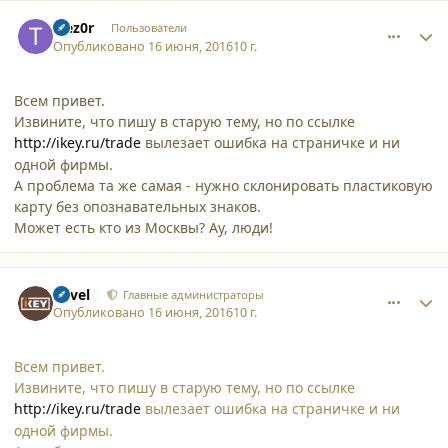
comment_16054
Author stats
trez0r
Пользователи
Опубликовано
16 июня, 2016
10 г.
Всем привет.
Извините, что пишу в старую тему, но по ссылке
http://ikey.ru/trade
вылезает ошибка на страничке и ни
одной фирмы.
А проблема та же самая - нужно склонировать пластиковую
карту без опознавательных знаков.
Может есть кто из Москвы? Ау, люди!
comment_16055
Author stats
Pavel
Главные администраторы
Опубликовано
16 июня, 2016
10 г.
Всем привет.
Извините, что пишу в старую тему, но по ссылке
http://ikey.ru/trade
вылезает ошибка на страничке и ни
одной фирмы.