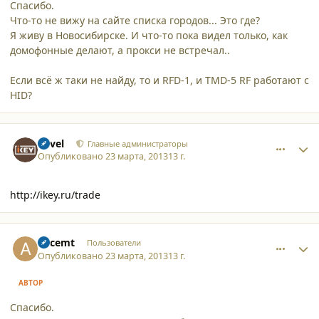
Спасибо.
Что-то не вижу на сайте списка городов... Это где?
Я живу в Новосибирске. И что-то пока видел только, как
домофонные делают, а прокси не встречал..
Если всё ж таки не найду, то и RFD-1, и TMD-5 RF работают с
HID?
comment_9772
Author stats
Pavel
Главные администраторы
Опубликовано
23 марта, 2013
13 г.
http://ikey.ru/trade
comment_9773
Author stats
Accemt
Пользователи
Опубликовано
23 марта, 2013
13 г.
АВТОР
Спасибо.