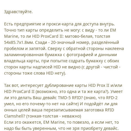
Здравствуйте.
Есть предприятие и прокси-карта для доступа внутрь.
Точно тип карты определить не могу: с виду - то ли EM
Marine, то ли HID ProxCard II: матово-белая, толстая
54х85.7х1.8мм. Сзади - 20-значный номер, разделённый
пробелом и запятой. Сверху с обратной стороны наклеена
заламинированная бумажка с фотографией и данными
владельца карты, при попытке содрать бумажку с обоих
сторон карты надписей HID не видно (с другой - чистой -
стороны тоже слова HID нету).
Так вот, интересует дублирование карты HID Prox II и/или
HID ProxCard II (возможно, это одна и та же карта?). Умеет
ли это делать Ваш девайс TMD-5 RFID? (знаю, что RFD-2
умел, но его почему-то нет на сайте) И подойдёт ли для
онных целей ваша перезаписываемая заготовка RFID
Clamshell? (тонкая-толстая - неважно)
Если это окажется, EM Marine, то повезло, а если нет, то
надо бы быть уверенным, что не зря приобрету девайс.