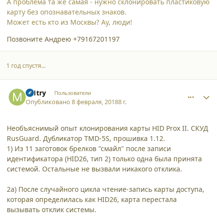
А проблема та же самая - нужно склонировать пластиковую
карту без опознавательных знаков.
Может есть кто из Москвы? Ау, люди!
Позвоните Андрею +79167201197
1 год спустя...
comment_18662
Author stats
m1try
Пользователи
Опубликовано
8 февраля, 2018
8 г.
Необъяснимый опыт клонирования карты HID Prox II. СКУД
RusGuard. Дубликатор TMD-5S, прошивка 1.12.
1) Из 11 заготовок брелков "смайл" после записи
идентификатора (HID26, тип 2) только одна была принята
системой. Остальные не вызвали никакого отклика.
2а) После случайного цикла чтение-запись карты доступа,
которая определилась как HID26, карта перестала
вызывать отклик системы.