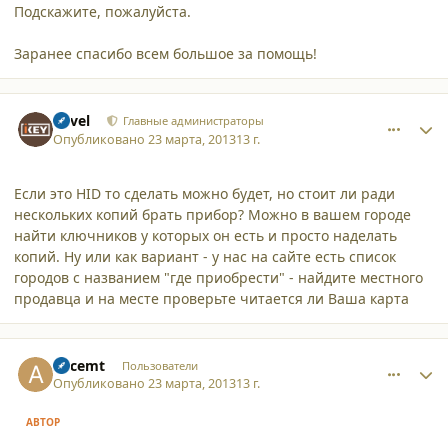
Подскажите, пожалуйста.
Заранее спасибо всем большое за помощь!
comment_9770
Author stats
Pavel
Главные администраторы
Опубликовано
23 марта, 2013
13 г.
Если это HID то сделать можно будет, но стоит ли ради
нескольких копий брать прибор? Можно в вашем городе
найти ключников у которых он есть и просто наделать
копий. Ну или как вариант - у нас на сайте есть список
городов с названием "где приобрести" - найдите местного
продавца и на месте проверьте читается ли Ваша карта
comment_9771
Author stats
Accemt
Пользователи
Опубликовано
23 марта, 2013
13 г.
АВТОР