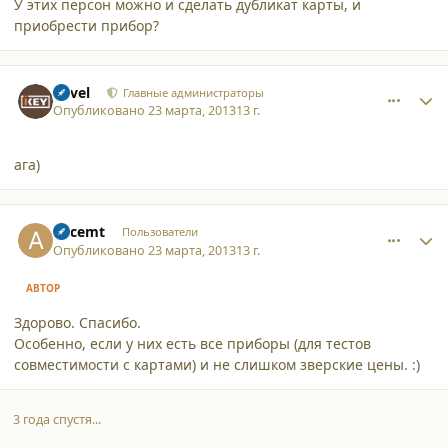
У этих персон можно и сделать дубликат карты, и
приобрести прибор?
comment_9774
Author stats
Pavel
Главные администраторы
Опубликовано
23 марта, 2013
13 г.
ага)
comment_9775
Author stats
Accemt
Пользователи
Опубликовано
23 марта, 2013
13 г.
АВТОР
Здорово. Спасибо.
Особенно, если у них есть все приборы (для тестов
совместимости с картами) и не слишком зверские цены. :)
3 года спустя...