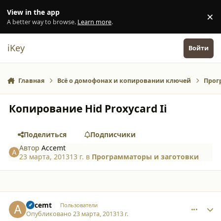
Перейти к содержанию
View in the app
×
Di
A better way to browse.
Learn more
.
iKey
Войти
Главная
Всё о домофонах и копировании ключей
Прог
Копирование Hid Proxycard Ii
Поделиться
Подписчики
Автор
Accemt
23 марта, 2013
13 г.
в
Программаторы и заготовки
comment_9769
Author stats
Accemt
Пользователи
Опубликовано
23 марта, 2013
13 г.