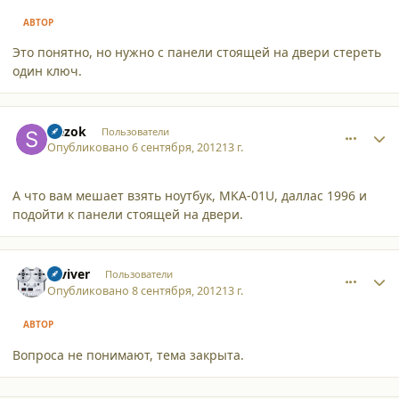
АВТОР
Это понятно, но нужно с панели стоящей на двери стереть
один ключ.
comment_9318
Author stats
slezok
Пользователи
Опубликовано
6 сентября, 2012
13 г.
А что вам мешает взять ноутбук, MKA-01U, даллас 1996 и
подойти к панели стоящей на двери.
comment_9321
Author stats
reviver
Пользователи
Опубликовано
8 сентября, 2012
13 г.
АВТОР
Вопроса не понимают, тема закрыта.