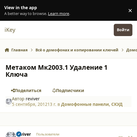
Перейти к содержанию
View in the app
×
Di
A better way to browse.
Learn more
.
iKey
Войти
Главная
Всё о домофонах и копировании ключей
Домо
Метаком Мк2003.1 Удаление 1
Ключа
Поделиться
Подписчики
Автор
reviver
5 сентября, 2012
13 г.
в
Домофонные панели, СКУД
comment_9312
Author stats
reviver
Пользователи