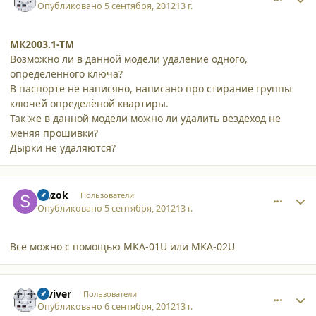
Опубликовано
5 сентября, 2012
13 г.
МК2003.1-ТМ
Возможно ли в данной модели удаление одного,
определенного ключа?
В паспорте не написяно, написано про стирание группы
ключей определёной квартиры.
Так же в данной модели можно ли удалить вездеход не
меняя прошивки?
Дырки не удаляются?
comment_9315
Author stats
slezok
Пользователи
Опубликовано
5 сентября, 2012
13 г.
Все можно с помощью MKA-01U или MKA-02U
comment_9316
Author stats
reviver
Пользователи
Опубликовано
6 сентября, 2012
13 г.