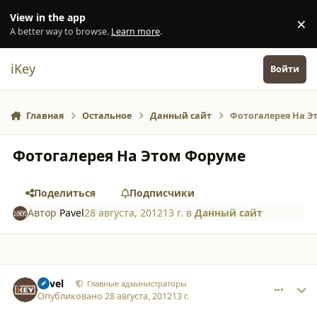
Перейти к содержанию
View in the app
×
Di
A better way to browse.
Learn more
.
iKey
Войти
Главная
Остальное
Данный сайт
Фотогалерея На Э
Фотогалерея На Этом Форуме
Поделиться
Подписчики
Автор
Pavel
28 августа, 2012
13 г.
в
Данный сайт
comment_9300
Author stats
Pavel
Главные администраторы
Опубликовано
28 августа, 2012
13 г.