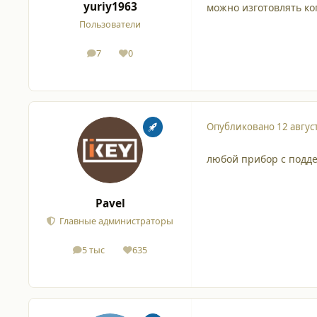
yuriy1963
можно изготовлять ко
Пользователи
7
0
сообщения
Репутация
Опубликовано
12 авгус
любой прибор с подде
Pavel
Главные администраторы
5 тыс
635
сообщения
Репутация