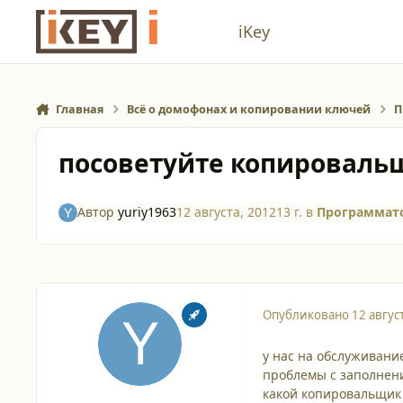
Перейти к содержанию
iKey
Главная
Всё о домофонах и копировании ключей
П
посоветуйте копироваль
Автор
yuriy1963
12 августа, 2012
13 г.
в
Программато
Опубликовано
12 авгус
у нас на обслуживани
проблемы с заполнени
какой копировальщик 