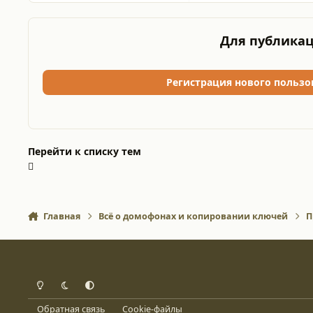
Для публикац
Регистрация нового пользо
Перейти к списку тем
Главная
Всё о домофонах и копировании ключей
П
Light Mode
Dark Mode
System Preference
Обратная связь
Cookie-файлы