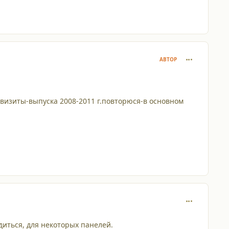
comment_927
АВТОР
визиты-выпуска 2008-2011 г.повторюся-в основном
comment_927
диться, для некоторых панелей.