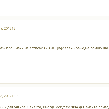
та, 2012
13 г.
ать?прошивки на элтисах 42D,на цифралах-новые,не помню ща.
та, 2012
13 г.
8v2 для элтиса и визита, иногда могут тм2004 для визита приго