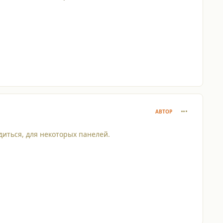
comment_927
АВТОР
диться, для некоторых панелей.