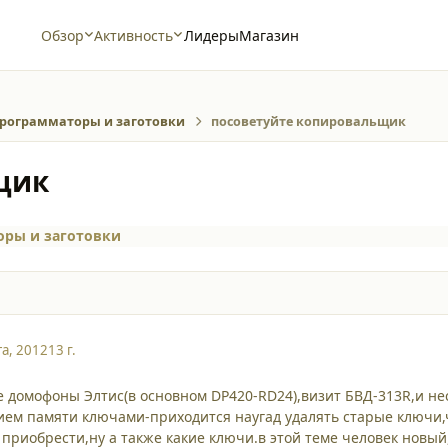
Обзор
Активность
Лидеры
Магазин
рограмматоры и заготовки
посоветуйте копировальщик
щик
ры и заготовки
та, 2012
13 г.
е домофоны Элтис(в основном DP420-RD24),визит БВД-313R,и н
ем памяти ключами-приходится наугад удалять старые ключи,
приобрести,ну а также какие ключи.в этой теме человек новый,