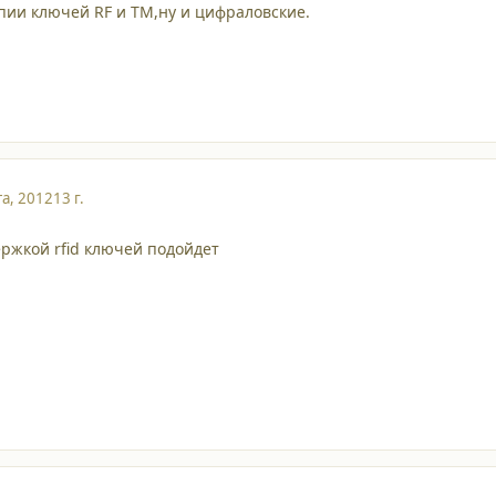
пии ключей RF и ТМ,ну и цифраловские.
та, 2012
13 г.
ржкой rfid ключей подойдет