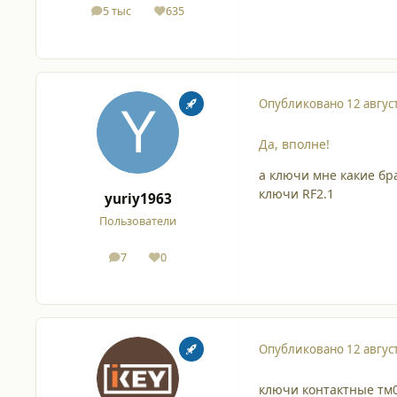
5 тыс
635
сообщения
Репутация
Опубликовано
12 авгус
Да, вполне!
а ключи мне какие бр
ключи RF2.1
yuriy1963
Пользователи
7
0
сообщения
Репутация
Опубликовано
12 авгус
ключи контактные тм0