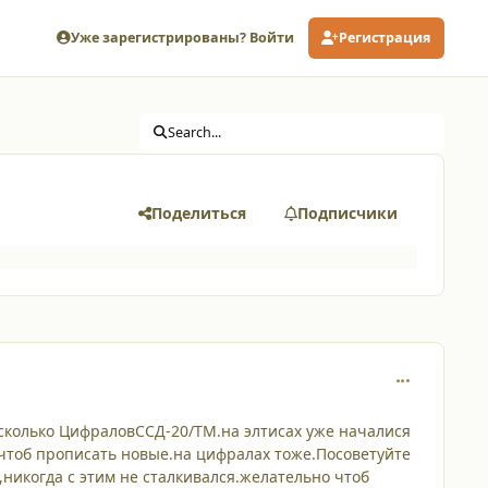
Уже зарегистрированы? Войти
Регистрация
Search...
Поделиться
Подписчики
comment_926
есколько ЦифраловССД-20/ТМ.на элтисах уже началися
чтоб прописать новые.на цифралах тоже.Посоветуйте
никогда с этим не сталкивался.желательно чтоб