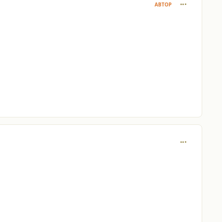
comment_927
АВТОР
comment_927