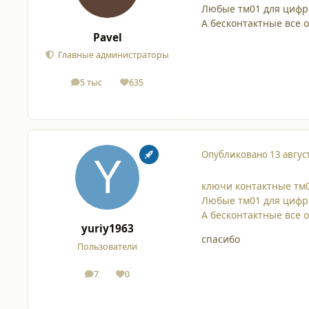
Любые тм01 для цифр
А бесконтактные все 
Pavel
Главные администраторы
5 тыс
635
сообщения
Репутация
Опубликовано
13 авгус
ключи контактные тм0
Любые тм01 для цифр
А бесконтактные все 
yuriy1963
спасибо
Пользователи
7
0
сообщения
Репутация