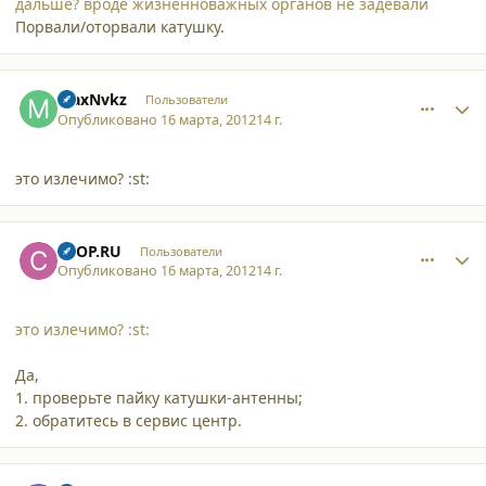
дальше? вроде жизненноважных органов не задевали
Порвали/оторвали катушку.
comment_8964
Author stats
MaxNvkz
Пользователи
Опубликовано
16 марта, 2012
14 г.
это излечимо? :st:
comment_8966
Author stats
CTOP.RU
Пользователи
Опубликовано
16 марта, 2012
14 г.
это излечимо? :st:
Да,
1. проверьте пайку катушки-антенны;
2. обратитесь в сервис центр.
comment_8967
Author stats