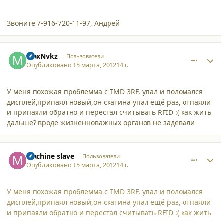
Звоните 7-916-720-11-97, Андрей
comment_8961
Author stats
MaxNvkz
Пользователи
Опубликовано
15 марта, 2012
14 г.
У меня похожая проблемма с TMD 3RF, упал и поломался
дисплей,припаял новый,он скатина упал ещё раз, отпаяли
и припаяли обратно и перестал считывать RFID :( как жить
дальше? вроде жизненноважных органов не задевали
comment_8963
Author stats
Machine slave
Пользователи
Опубликовано
15 марта, 2012
14 г.
У меня похожая проблемма с TMD 3RF, упал и поломался
дисплей,припаял новый,он скатина упал ещё раз, отпаяли
и припаяли обратно и перестал считывать RFID :( как жить