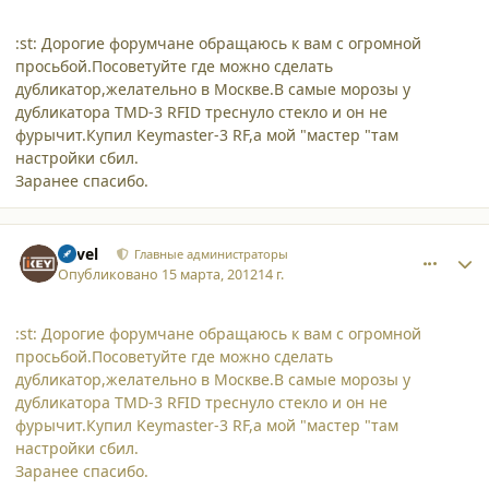
:st: Дорогие форумчане обращаюсь к вам с огромной
просьбой.Посоветуйте где можно сделать
дубликатор,желательно в Москве.В самые морозы у
дубликатора TMD-3 RFID треснуло стекло и он не
фурычит.Купил Keymaster-3 RF,а мой "мастер "там
настройки сбил.
Заранее спасибо.
comment_8960
Author stats
Pavel
Главные администраторы
Опубликовано
15 марта, 2012
14 г.
:st: Дорогие форумчане обращаюсь к вам с огромной
просьбой.Посоветуйте где можно сделать
дубликатор,желательно в Москве.В самые морозы у
дубликатора TMD-3 RFID треснуло стекло и он не
фурычит.Купил Keymaster-3 RF,а мой "мастер "там
настройки сбил.
Заранее спасибо.