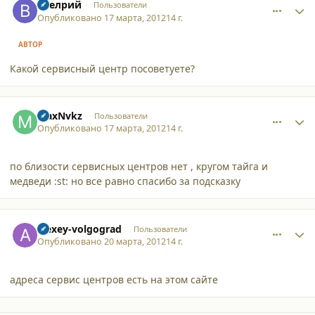
Ваелрий
Пользователи
Опубликовано
17 марта, 2012
14 г.
АВТОР
Какой сервисный центр посоветуете?
comment_8968
Author stats
MaxNvkz
Пользователи
Опубликовано
17 марта, 2012
14 г.
по близости сервисных центров нет , кругом тайга и
медведи :st: но все равно спасибо за подсказку
comment_8974
Author stats
alexey-volgograd
Пользователи
Опубликовано
20 марта, 2012
14 г.
адреса сервис центров есть на этом сайте