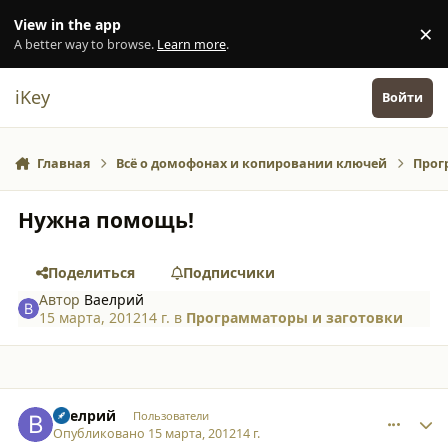
Перейти к содержанию
View in the app
×
Di
A better way to browse.
Learn more
.
iKey
Войти
Главная
Всё о домофонах и копировании ключей
Прог
Нужна помощь!
Поделиться
Подписчики
Автор
Ваелрий
15 марта, 2012
14 г.
в
Программаторы и заготовки
comment_8959
Author stats
Ваелрий
Пользователи
Опубликовано
15 марта, 2012
14 г.