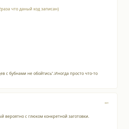
раза что даный код записан)
цев с бубнами не обойтись".Иногда просто что-то
comment_836
й вероятно с глюком конкретной заготовки.