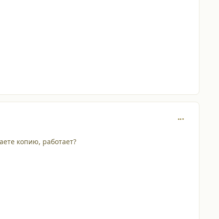
comment_835
лаете копию, работает?