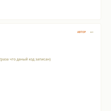
comment_835
АВТОР
раза что даный код записан)