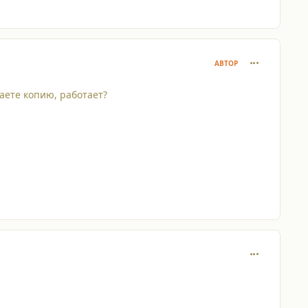
comment_835
АВТОР
лаете копию, работает?
comment_835