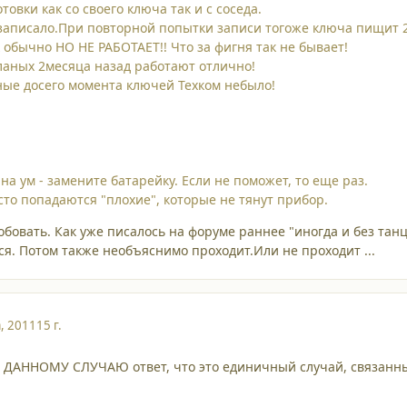
товки как со своего ключа так и с соседа.
аписало.При повторной попытки записи тогоже ключа пищит 2
 обычно НО НЕ РАБОТАЕТ!! Что за фигня так не бывает!
ланых 2месяца назад работают отлично!
ные досего момента ключей Техком небыло!
на ум - замените батарейку. Если не поможет, то еще раз.
сто попадаются "плохие", которые не тянут прибор.
обовать. Как уже писалось на форуме раннее "иногда и без тан
я. Потом также необъяснимо проходит.Или не проходит ...
а, 2011
15 г.
 ДАННОМУ СЛУЧАЮ ответ, что это единичный случай, связанны