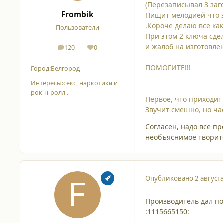
(Перезаписывал 3 заго
Frombik
Пищит мелодией что з
.Короче делаю все как
Пользователи
При этом 2 ключа сде
и жалоб на изготовле
120
0
сообщения
Репутация
ПОМОГИТЕ!!!
Город:
Белгород
Интересы:
секс, наркотики и
рок-н-ролл .
Первое, что приходит 
Звучит смешно, но ча
Согласен, надо всё пр
необъяснимое творитс
Опубликовано
2 август
Производитель дал по
:1115665150: