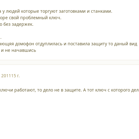
а у людей которые торгуют заготовками и станками.
боре свой проблемный ключ.
о без задержек.
.
ающяя домофон отдуплилась и поставила защиту то даный вид
к и не начавшись
, 2011
15 г.
лючи работают, то дело не в защите. А тот ключ с которого де