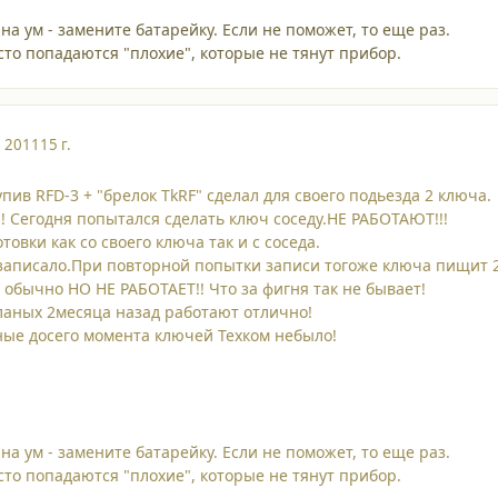
на ум - замените батарейку. Если не поможет, то еще раз.
сто попадаются "плохие", которые не тянут прибор.
, 2011
15 г.
пив RFD-3 + "брелок TkRF" сделал для своего подьезда 2 ключа.
 Сегодня попытался сделать ключ соседу.НЕ РАБОТАЮТ!!!
товки как со своего ключа так и с соседа.
аписало.При повторной попытки записи тогоже ключа пищит 2
 обычно НО НЕ РАБОТАЕТ!! Что за фигня так не бывает!
ланых 2месяца назад работают отлично!
ные досего момента ключей Техком небыло!
на ум - замените батарейку. Если не поможет, то еще раз.
сто попадаются "плохие", которые не тянут прибор.