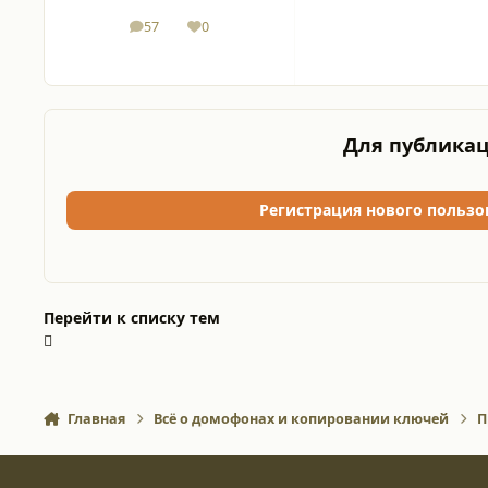
57
0
сообщения
Репутация
Для публикац
Регистрация нового пользо
Перейти к списку тем
Главная
Всё о домофонах и копировании ключей
П