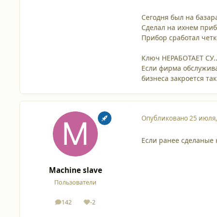
Сегодня был на базар
Сделал на ихнем при
Прибор сработал четк
Ключ НЕРАБОТАЕТ СУ..
Если фирма обслужив
бизнеса закроется та
Опубликовано
25 июля
Если ранее сделаные к
Machine slave
Пользователи
142
-2
сообщения
Репутация