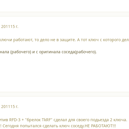
, 2011
15 г.
лючи работают, то дело не в защите. А тот ключ с которого де
нала (рабочего) и с оригинала соседа(рабочего).
, 2011
15 г.
пив RFD-3 + "брелок TkRF" сделал для своего подьезда 2 ключа.
 Сегодня попытался сделать ключ соседу.НЕ РАБОТАЮТ!!!