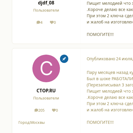
djdf_08
Пищит мелодией что з
.Короче делаю все как
Пользователи
При этом 2 ключа сде
и жалоб на изготовле
4
0
сообщения
Репутация
ПОМОГИТЕ!!!
Опубликовано
24 июля
Пару месяцев назад ку
Был в шоке РАБОТАЛИ!
(Перезаписывал 3 заго
CTOP.RU
Пищит мелодией что з
.Короче делаю все как
Пользователи
При этом 2 ключа сде
и жалоб на изготовле
205
0
сообщения
Репутация
ПОМОГИТЕ!!!
Город:
Москвы