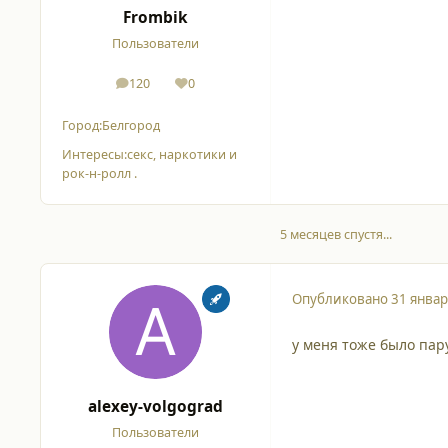
Frombik
Пользователи
120
0
сообщения
Репутация
Город:
Белгород
Интересы:
секс, наркотики и
рок-н-ролл .
5 месяцев спустя...
Опубликовано
31 январ
у меня тоже было пару
alexey-volgograd
Пользователи