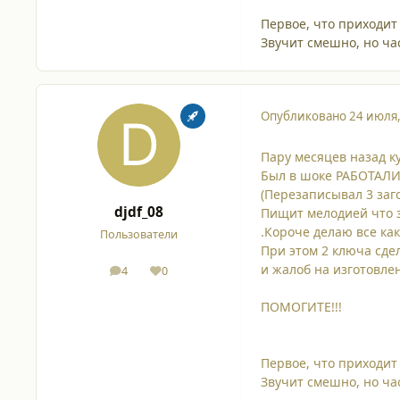
Первое, что приходит 
Звучит смешно, но ча
Опубликовано
24 июля
Пару месяцев назад ку
Был в шоке РАБОТАЛИ!
(Перезаписывал 3 заго
djdf_08
Пищит мелодией что з
.Короче делаю все как
Пользователи
При этом 2 ключа сде
и жалоб на изготовле
4
0
сообщения
Репутация
ПОМОГИТЕ!!!
Первое, что приходит 
Звучит смешно, но ча