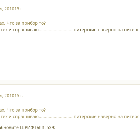
я, 2010
15 г.
ах. Что за прибор то?
х и спрашиваю........................... питерские наверно на пите
я, 2010
15 г.
ах. Что за прибор то?
х и спрашиваю........................... питерские наверно на пите
обновите ШРИФТЫ!!! :539: