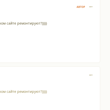
comment_723
АВТОР
рском сайте ремонтируют?)))))
comment_724
рском сайте ремонтируют?)))))