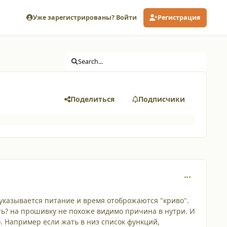
Уже зарегистрированы? Войти
Регистрация
Search...
Поделиться
Подписчики
comment_723
 указывается питание и время отоброжаются "криво".
ть? на прошивку не похоже видимо причина в нутри. И
. Например если жать в низ список функций,