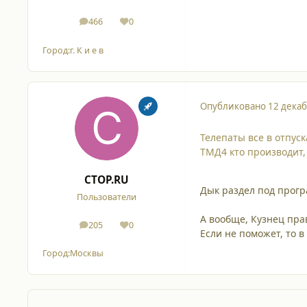
466
0
сообщения
Репутация
Город:
г. К и е в
Опубликовано
12 декаб
Телепаты все в отпуск
ТМД4 кто производит, те
CTOP.RU
Дык раздел под прогр
Пользователи
А вообще, Кузнец пра
205
0
сообщения
Репутация
Если не поможет, то в
Город:
Москвы