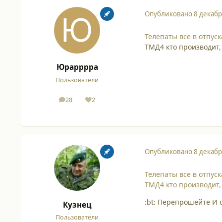
Опубликовано
8 декабр
Телепаты все в отпуск
ТМД4 кто производит, те
Юрарррра
Пользователи
28
2
сообщения
Репутация
Опубликовано
8 декабр
Телепаты все в отпуск
ТМД4 кто производит, те
:bt: Перепрошейте И 
Кузнец
Пользователи