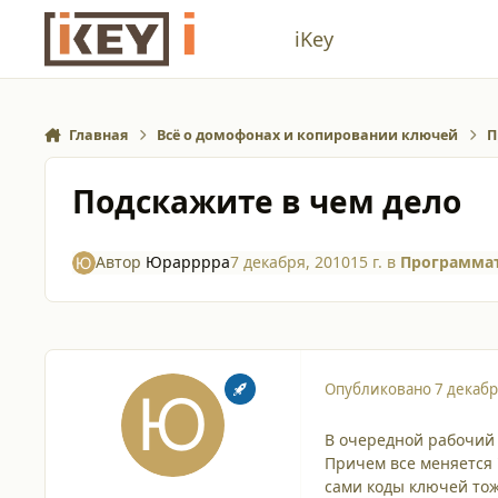
Перейти к содержанию
iKey
Главная
Всё о домофонах и копировании ключей
П
Подскажите в чем дело
Автор
Юрарррра
7 декабря, 2010
15 г.
в
Программат
Опубликовано
7 декабр
В очередной рабочий 
Причем все меняется 
сами коды ключей тож