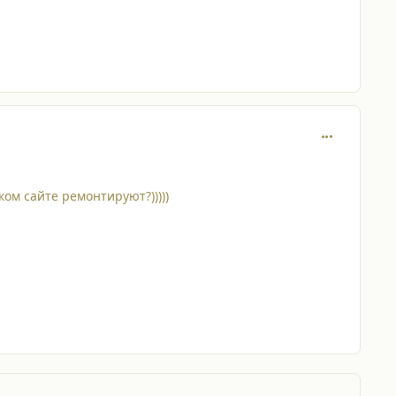
comment_726
рском сайте ремонтируют?)))))