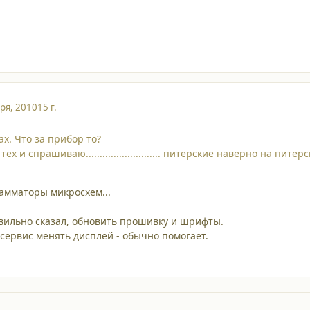
ря, 2010
15 г.
ах. Что за прибор то?
х и спрашиваю........................... питерские наверно на пите
амматоры микросхем...
вильно сказал, обновить прошивку и шрифты.
 сервис менять дисплей - обычно помогает.