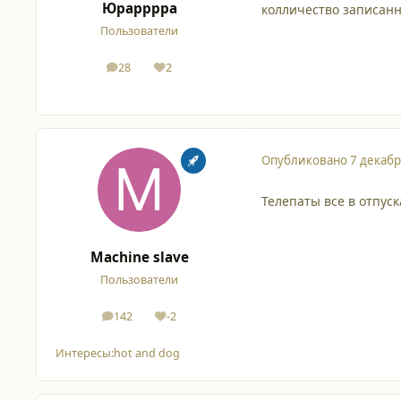
Юрарррра
колличество записанн
Пользователи
28
2
сообщения
Репутация
Опубликовано
7 декабр
Телепаты все в отпуск
Machine slave
Пользователи
142
-2
сообщения
Репутация
Интересы:
hot and dog