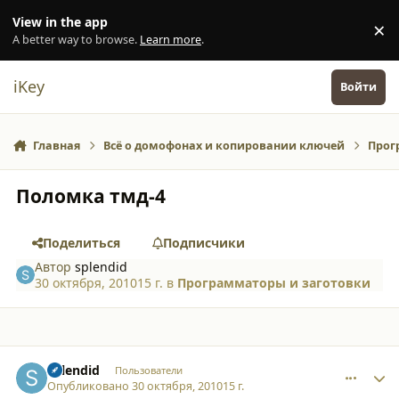
Перейти к содержанию
View in the app
×
Di
A better way to browse.
Learn more
.
iKey
Войти
Главная
Всё о домофонах и копировании ключей
Прог
Поломка тмд-4
Поделиться
Подписчики
Автор
splendid
30 октября, 2010
15 г.
в
Программаторы и заготовки
comment_7089
Author stats
splendid
Пользователи
Опубликовано
30 октября, 2010
15 г.