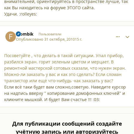
внимательней, ориентируйтесь в пространстве лучше, так
как Вы находитесь на форуме ЭТОГО сайта.
Удачи. :rolleyes:
comment_7093
Author stats
Frombik
Пользователи
Опубликовано
31 октября, 2010
15 г.
Посоветуйте , что делать в такой ситуации. Упал прибор,
разбился экран. горит зеленым цветом и мерцает. В
ремонтной мастерской сотовых сказали, что нужен экран.
Можно-ли заказать у вас и как это сделать? Если сломан
транзистор или ещё что-нибудь -как заказать у вас?
Если всё таки будет вам сложно,советую. Наведите курсор
на надпись вверху " копирование домофонных ключей" и
кликните мышкой. И будет Вам счастье !!! :03:
Для публикации сообщений создайте
учётную запись или авторизуйтесь