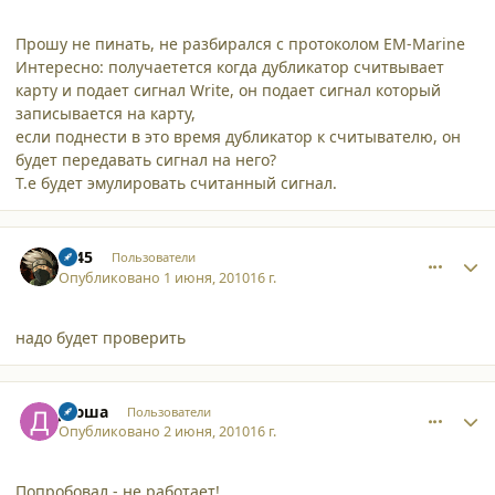
Прошу не пинать, не разбирался с протоколом EM-Marine
Интересно: получаетется когда дубликатор считвывает
карту и подает сигнал Write, он подает сигнал который
записывается на карту,
если поднести в это время дубликатор к считывателю, он
будет передавать сигнал на него?
Т.е будет эмулировать считанный сигнал.
comment_6803
Author stats
s145
Пользователи
Опубликовано
1 июня, 2010
16 г.
надо будет проверить
comment_6804
Author stats
Дюша
Пользователи
Опубликовано
2 июня, 2010
16 г.
Попробовал - не работает!