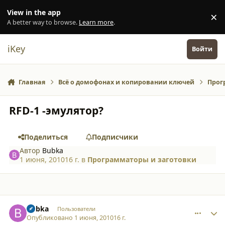
Перейти к содержанию
View in the app
×
Di
A better way to browse.
Learn more
.
iKey
Войти
Главная
Всё о домофонах и копировании ключей
Прог
RFD-1 -эмулятор?
Поделиться
Подписчики
Автор
Bubka
1 июня, 2010
16 г.
в
Программаторы и заготовки
comment_6802
Author stats
Bubka
Пользователи
Опубликовано
1 июня, 2010
16 г.