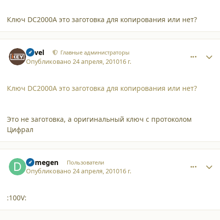
Ключ DC2000A это заготовка для копирования или нет?
comment_6530
Author stats
Pavel
Главные администраторы
Опубликовано
24 апреля, 2010
16 г.
Ключ DC2000A это заготовка для копирования или нет?
Это не заготовка, а оригинальный ключ с протоколом
Цифрал
comment_6533
Author stats
Demegen
Пользователи
Опубликовано
24 апреля, 2010
16 г.
:100V: