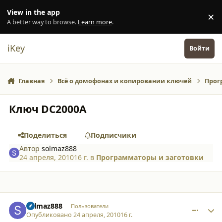
Перейти к содержанию
View in the app
×
Di
A better way to browse.
Learn more
.
iKey
Войти
Главная
Всё о домофонах и копировании ключей
Прог
Ключ DC2000A
Поделиться
Подписчики
Автор
solmaz888
24 апреля, 2010
16 г.
в
Программаторы и заготовки
comment_6528
Author stats
solmaz888
Пользователи
Опубликовано
24 апреля, 2010
16 г.