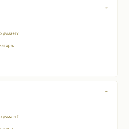
comment_647
о думает?
катора.
comment_647
о думает?
катора.