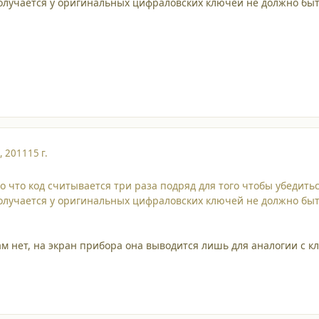
получается у оригинальных цифраловских ключей не должно быт
, 2011
15 г.
но что код считывается три раза подряд для того чтобы убедит
получается у оригинальных цифраловских ключей не должно быт
м нет, на экран прибора она выводится лишь для аналогии с к