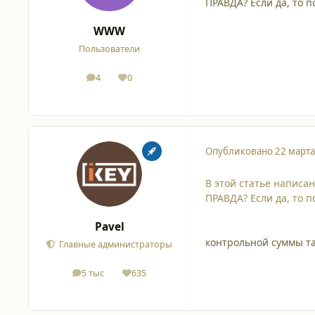
ПРАВДА? Если да, то 
WWW
Пользователи
4
0
сообщения
Репутация
Опубликовано
22 марта
В этой статье написа
ПРАВДА? Если да, то 
Pavel
контрольной суммы та
Главные администраторы
5 тыс
635
сообщения
Репутация