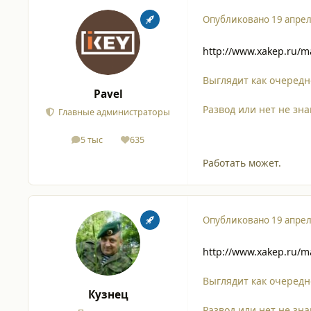
Опубликовано
19 апрел
http://www.xakep.ru/m
Выглядит как очередно
Pavel
Развод или нет не зн
Главные администраторы
5 тыс
635
сообщения
Репутация
Работать может.
Опубликовано
19 апрел
http://www.xakep.ru/m
Выглядит как очередно
Кузнец
Развод или нет не зн