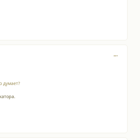
comment_646
о думает?
катора.