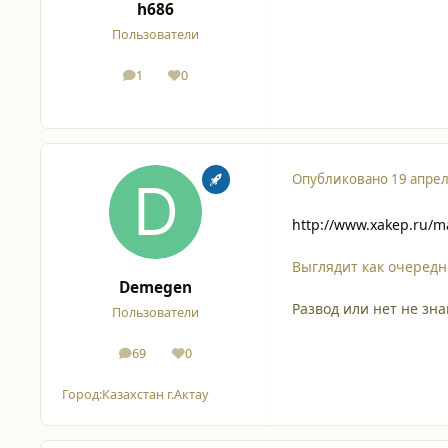
h686
Пользователи
1
0
сообщения
Репутация
Опубликовано
19 апрел
http://www.xakep.ru/m
Выглядит как очередно
Demegen
Развод или нет не зн
Пользователи
69
0
сообщения
Репутация
Город:
Казаxстан г.Актау