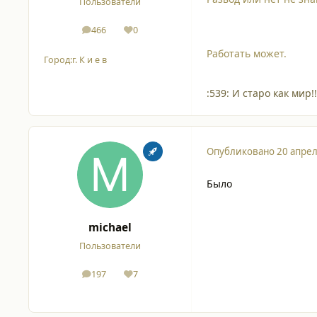
Пользователи
466
0
сообщения
Репутация
Работать может.
Город:
г. К и е в
:539: И старо как мир!!
Опубликовано
20 апрел
Было
michael
Пользователи
197
7
сообщения
Репутация