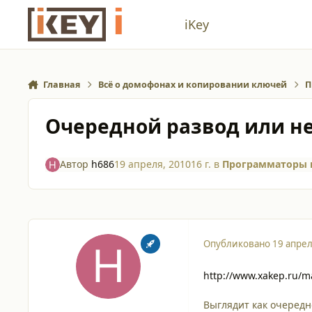
Перейти к содержанию
iKey
Главная
Всё о домофонах и копировании ключей
П
Очередной развод или не
Автор
h686
19 апреля, 2010
16 г.
в
Программаторы 
Опубликовано
19 апрел
http://www.xakep.ru/m
Выглядит как очередно