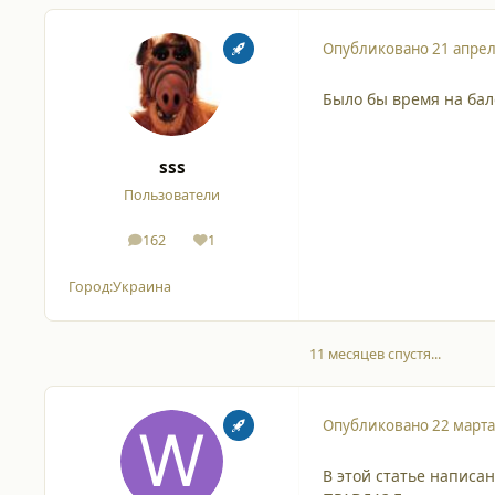
Опубликовано
21 апрел
Было бы время на бало
sss
Пользователи
162
1
сообщения
Репутация
Город:
Украина
11 месяцев спустя...
Опубликовано
22 марта
В этой статье написа