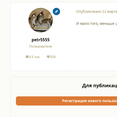
Опубликовано
22 марта
И мало того, меньше 
petr5555
Пользователи
3.5 тыс
326
сообщения
Репутация
Для публикац
Регистрация нового пользо