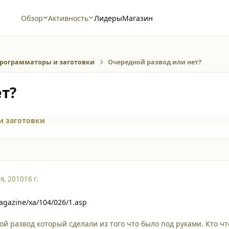
Обзор
Активность
Лидеры
Магазин
рограмматоры и заготовки
Очередной развод или нет?
т?
и заготовки
я, 2010
16 г.
agazine/xa/104/026/1.asp
й развод который сделали из того что было под руками. Кто чт