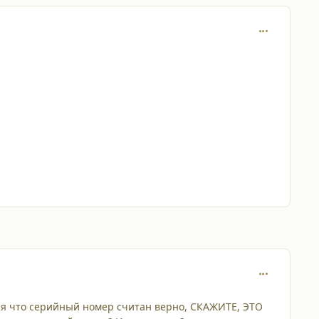
comment_649
comment_786
ься что серийный номер считан верно, СКАЖИТЕ, ЭТО