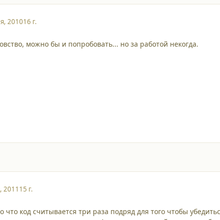
я, 2010
16 г.
вство, можно бы и попробовать... но за работой некогда.
, 2011
15 г.
но что код считывается три раза подряд для того чтобы убедит