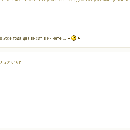
!! Уже года два висит в и- нете....
я, 2010
16 г.