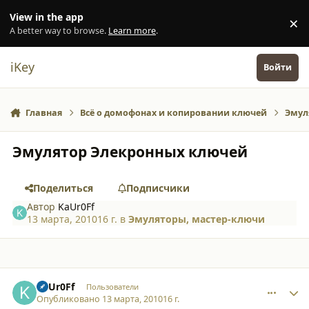
Перейти к содержанию
View in the app
×
Di
A better way to browse.
Learn more
.
iKey
Войти
Главная
Всё о домофонах и копировании ключей
Эмул
Эмулятор Элекронных ключей
Поделиться
Подписчики
Автор
KaUr0Ff
13 марта, 2010
16 г.
в
Эмуляторы, мастер-ключи
comment_6097
Author stats
KaUr0Ff
Пользователи
Опубликовано
13 марта, 2010
16 г.