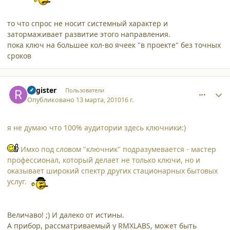
то что спрос не носит системный характер и
затормаживает развитие этого направления.
пока ключ на большее кол-во ячеек "в проекте" без точных
сроков
comment_6116
Author stats
Register
Пользователи
Опубликовано
13 марта, 2010
16 г.
я не думаю что 100% аудитории здесь ключники:)
Имхо под словом "ключник" подразумевается - мастер
профессионал, который делает не только ключи, но и
оказывает широкий спектр других стационарных бытовых
услуг.
Величаво! ;) И далеко от истины.
А прибор, рассматриваемый у RMXLABS, может быть