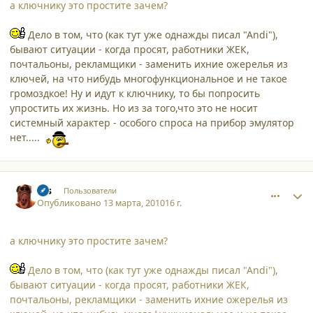
а ключнику это простите зачем?
Дело в том, что (как тут уже однажды писал "Аndi"),
бывают ситуации - когда просят, работники ЖЕК,
почтальоны, рекламщики - заменить ихние ожерелья из
ключей, на что нибудь многофункциональное и не такое
громоздкое! Ну и идут к ключнику, то бы попросить
упростить их жизнь. Но из за того,что это не носит
системный характер - особого спроса на прибор эмулятор
нет.....
comment_6109
Author stats
sss
Пользователи
Опубликовано
13 марта, 2010
16 г.
а ключнику это простите зачем?
Дело в том, что (как тут уже однажды писал "Аndi"),
бывают ситуации - когда просят, работники ЖЕК,
почтальоны, рекламщики - заменить ихние ожерелья из