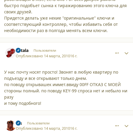
быстро подобъет сынка к тиражированию этого ключа для
своих друзей.
Придется делать уже некие "оригинальные" ключи и
соответствующий контроллер, чтобы избавить себя от
необходимости раз в полгода менять всем ключи.
comment_6129
Author stats
katala
Пользователи
Опубликовано
14 марта, 2010
16 г.
У нас почту носят просто! Звонят в любую квартиру по
подъезду и все открывают только днем.
по поводу открывашек иммет.ввиду 00FF ОТКАЗ С МОЕЙ
стороны полный. по поводу KEY-99 спроса нет и небыло ни
разу
и тому подобного!
comment_6133
Author stats
sss
Пользователи
Опубликовано
14 марта, 2010
16 г.