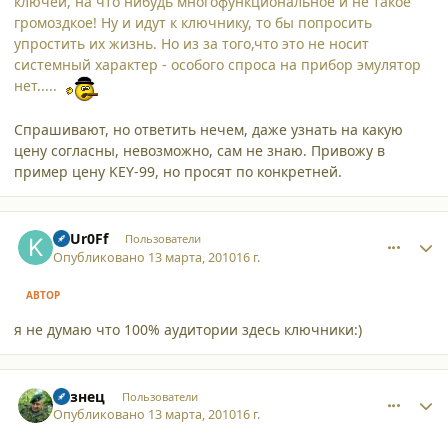
ключей, на что нибудь многофункциональное и не такое
громоздкое! Ну и идут к ключнику, то бы попросить
упростить их жизнь. Но из за того,что это не носит
системный характер - особого спроса на прибор эмулятор
нет.....
Спрашивают, но ответить нечем, даже узнать на какую
цену согласны, невозможно, сам не знаю. Привожу в
пример цену KEY-99, но просят по конкретней.
comment_6111
Author stats
KaUr0Ff
Пользователи
Опубликовано
13 марта, 2010
16 г.
АВТОР
я не думаю что 100% аудитории здесь ключники:)
comment_6112
Author stats
Кузнец
Пользователи
Опубликовано
13 марта, 2010
16 г.