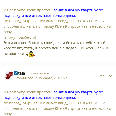
У нас почту носят просто!
Звонят в любую квартиру по
подъезду и все открывают только днем.
по поводу открывашек иммет.ввиду 00FF ОТКАЗ С МОЕЙ
стороны полный. по поводу KEY-99 спроса нет и небыло ни
разу
и тому подобного!
Это я должен бросить свои дела и бежать к трубке, чтоб
кого то впустить, я просто пошлю подальше, чтоб больше
не звонили
comment_6140
Author stats
katala
Пользователи
Опубликовано
15 марта, 2010
16 г.
У нас почту носят просто!
Звонят в любую квартиру по
подъезду и все открывают только днем.
по поводу открывашек иммет.ввиду 00FF ОТКАЗ С МОЕЙ
стороны полный. по поводу KEY-99 спроса нет и небыло ни
разу