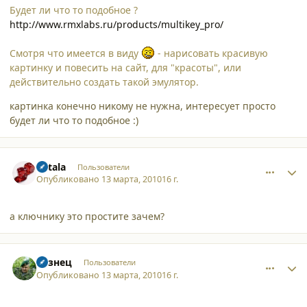
Будет ли что то подобное ?
http://www.rmxlabs.ru/products/multikey_pro/
Смотря что имеется в виду
- нарисовать красивую
картинку и повесить на сайт, для "красоты", или
действительно создать такой эмулятор.
картинка конечно никому не нужна, интересует просто
будет ли что то подобное :)
comment_6104
Author stats
katala
Пользователи
Опубликовано
13 марта, 2010
16 г.
а ключнику это простите зачем?
comment_6108
Author stats
Кузнец
Пользователи
Опубликовано
13 марта, 2010
16 г.