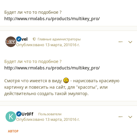
Будет ли что то подобное ?
http://www.rmxlabs.ru/products/multikey_pro/
comment_6100
Author stats
Pavel
Главные администраторы
Опубликовано
13 марта, 2010
16 г.
Будет ли что то подобное ?
http://www.rmxlabs.ru/products/multikey_pro/
Смотря что имеется в виду
- нарисовать красивую
картинку и повесить на сайт, для "красоты", или
действительно создать такой эмулятор.
comment_6102
Author stats
KaUr0Ff
Пользователи
Опубликовано
13 марта, 2010
16 г.
АВТОР