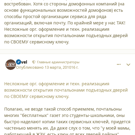
востребован. Хотя со стороны домофонных компаний (на
основе функциональных возможностей домофонов) есть
способы простой организации сервиса для ряда
организаций, включая почту. По крайней мере у нас ТАК!
Несложные орг. оформление и техн. реализациия
возможности открытия почтальонами подъездных дверей
по СВОЕМУ сервисному ключу.
comment_6122
Author stats
Pavel
Главные администраторы
Опубликовано
13 марта, 2010
16 г.
Несложные орг. оформление и техн. реализациия
возможности открытия почтальонами подъездных дверей
по СВОЕМУ сервисному ключу.
Полагаю, не везде такой способ приемлем, почтальоны
многих "бесплатных" газет это студенты-школьники, оны
быстро наделают копии таких сервисных ключей, придется
частенько менять их. Да даже слух о том, что "у моей мамы,
работающей в ЖЭУ, есть ключ от всех дверей района"