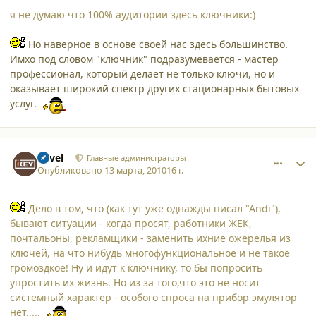
я не думаю что 100% аудитории здесь ключники:)
Но наверное в основе своей нас здесь большинство.
Имхо под словом "ключник" подразумевается - мастер
профессионал, который делает не только ключи, но и
оказывает широкий спектр других стационарных бытовых
услуг.
comment_6114
Author stats
Pavel
Главные администраторы
Опубликовано
13 марта, 2010
16 г.
Дело в том, что (как тут уже однажды писал "Аndi"),
бывают ситуации - когда просят, работники ЖЕК,
почтальоны, рекламщики - заменить ихние ожерелья из
ключей, на что нибудь многофункциональное и не такое
громоздкое! Ну и идут к ключнику, то бы попросить
упростить их жизнь. Но из за того,что это не носит
системный характер - особого спроса на прибор эмулятор
нет.....