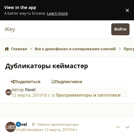
Перейти к содержанию
View in the app
×
Di
A better way to browse.
Learn more
.
iKey
Войти
Главная
Всё о домофонах и копировании ключей
Прог
Дубликаторы кеймастер
Поделиться
Подписчики
Автор
Pavel
12 марта, 2010
16 г.
в
Программаторы и заготовки
comment_6092
Author stats
Pavel
Главные администраторы
Опубликовано
12 марта, 2010
16 г.