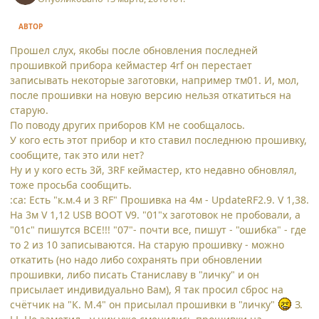
АВТОР
Прошел слух, якобы после обновления последней
прошивкой прибора кеймастер 4rf он перестает
записывать некоторые заготовки, например тм01. И, мол,
после прошивки на новую версию нельзя откатиться на
старую.
По поводу других приборов КМ не сообщалось.
У кого есть этот прибор и кто ставил последнюю прошивку,
сообщите, так это или нет?
Ну и у кого есть 3й, 3RF кеймастер, кто недавно обновлял,
тоже просьба сообщить.
:ca: Есть "к.м.4 и 3 RF" Прошивка на 4м - UpdateRF2.9. V 1,38.
На 3м V 1,12 USB BOOT V9. "01"х заготовок не пробовали, а
"01с" пишутся ВСЕ!!! "07"- почти все, пишут - "ошибка" - где
то 2 из 10 записываются. На старую прошивку - можно
откатить (но надо либо сохранять при обновлении
прошивки, либо писать Станиславу в "личку" и он
присылает индивидуально Вам), Я так просил сброс на
счётчик на "К. М.4" он присылал прошивки в "личку"
З.