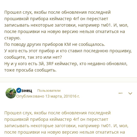
Прошел слух, якобы после обновления последней
прошивкой прибора кеймастер 4rf он перестает
записывать некоторые заготовки, например тм01. И, мол,
после прошивки на новую версию нельзя откатиться на
старую.
По поводу других приборов КМ не сообщалось.
У кого есть этот прибор и кто ставил последнюю прошивку,
сообщите, так это или нет?
Ну и у кого есть 3й, 3RF кеймастер, кто недавно обновлял,
тоже просьба сообщить.
comment_6098
Author stats
Кузнец
Пользователи
Опубликовано
13 марта, 2010
16 г.
Прошел слух, якобы после обновления последней
прошивкой прибора кеймастер 4rf он перестает
записывать некоторые заготовки, например тм01. И, мол,
после прошивки на новую версию нельзя откатиться на