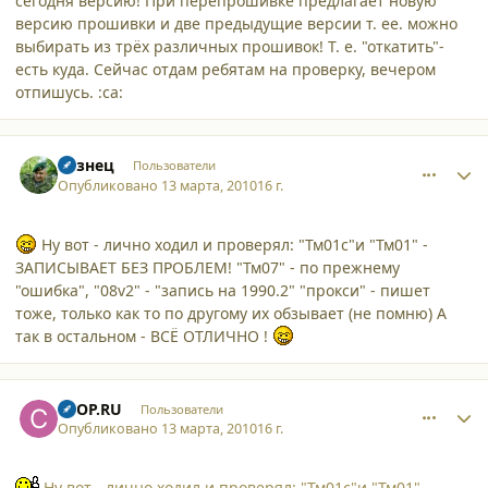
сегодня версию! При перепрошивке предлагает новую
версию прошивки и две предыдущие версии т. ее. можно
выбирать из трёх различных прошивок! Т. е. "откатить"-
есть куда. Сейчас отдам ребятам на проверку, вечером
отпишусь. :ca:
comment_6103
Author stats
Кузнец
Пользователи
Опубликовано
13 марта, 2010
16 г.
Ну вот - лично ходил и проверял: "Тм01с"и "Тм01" -
ЗАПИСЫВАЕТ БЕЗ ПРОБЛЕМ! "Тм07" - по прежнему
"ошибка", "08v2" - "запись на 1990.2" "прокси" - пишет
тоже, только как то по другому их обзывает (не помню) А
так в остальном - ВСЁ ОТЛИЧНО !
comment_6110
Author stats
CTOP.RU
Пользователи
Опубликовано
13 марта, 2010
16 г.
Ну вот - лично ходил и проверял: "Тм01с"и "Тм01" -