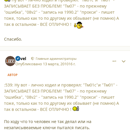
ЗАПИСЫВАЕТ БЕЗ ПРОБЛЕМ! "Тм07" - по прежнему
"ошибка", "08v2" - "запись на 1990.2" "прокси" - пишет
тоже, только как то по другому их обзывает (не помню) А
так в остальном - ВСЁ ОТЛИЧНО !
Спасибо.
comment_6113
Author stats
Pavel
Главные администраторы
Опубликовано
13 марта, 2010
16 г.
АВТОР
:539: Ну вот - лично ходил и проверял: "Тм01с"и "Тм01" -
ЗАПИСЫВАЕТ БЕЗ ПРОБЛЕМ! "Тм07" - по прежнему
"ошибка", "08v2" - "запись на 1990.2" "прокси" - пишет
тоже, только как то по другому их обзывает (не помню) А
так в остальном - ВСЁ ОТЛИЧНО !
По ходу что то человек не так делал или на
незаписывеаемые ключи пытался писать.