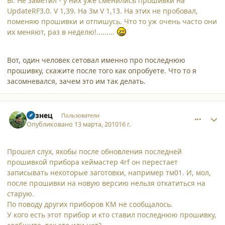
Ы. Не заметил - у них уже сменились прошивки на
UpdateRF3.0. V 1,39. На 3м V 1,13. На этих не пробовал,
поменяю прошивки и отпишусь. Что то уж очень часто они
их меняют, раз в неделю!.........
Вот, один человек сетовал именно про последнюю
прошивку, скажите после того как опробуете. Что то я
засомневался, зачем это им так делать.
comment_6101
Author stats
Кузнец
Пользователи
Опубликовано
13 марта, 2010
16 г.
Прошел слух, якобы после обновления последней
прошивкой прибора кеймастер 4rf он перестает
записывать некоторые заготовки, например тм01. И, мол,
после прошивки на новую версию нельзя откатиться на
старую.
По поводу других приборов КМ не сообщалось.
У кого есть этот прибор и кто ставил последнюю прошивку,