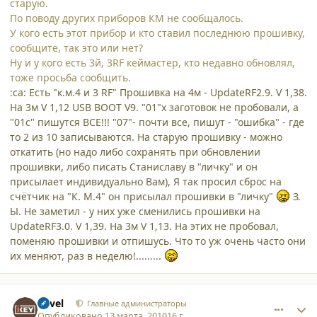
старую.
По поводу других приборов КМ не сообщалось.
У кого есть этот прибор и кто ставил последнюю прошивку,
сообщите, так это или нет?
Ну и у кого есть 3й, 3RF кеймастер, кто недавно обновлял,
тоже просьба сообщить.
:ca: Есть "к.м.4 и 3 RF" Прошивка на 4м - UpdateRF2.9. V 1,38.
На 3м V 1,12 USB BOOT V9. "01"х заготовок не пробовали, а
"01с" пишутся ВСЕ!!! "07"- почти все, пишут - "ошибка" - где
то 2 из 10 записываются. На старую прошивку - можно
откатить (но надо либо сохранять при обновлении
прошивки, либо писать Станиславу в "личку" и он
присылает индивидуально Вам), Я так просил сброс на
счётчик на "К. М.4" он присылал прошивки в "личку"
З.
Ы. Не заметил - у них уже сменились прошивки на
UpdateRF3.0. V 1,39. На 3м V 1,13. На этих не пробовал,
поменяю прошивки и отпишусь. Что то уж очень часто они
их меняют, раз в неделю!.........
comment_6099
Author stats
Pavel
Главные администраторы
Опубликовано
13 марта, 2010
16 г.