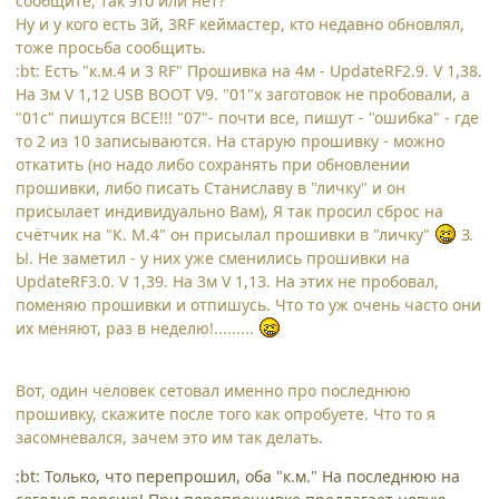
сообщите, так это или нет?
Ну и у кого есть 3й, 3RF кеймастер, кто недавно обновлял,
тоже просьба сообщить.
:bt: Есть "к.м.4 и 3 RF" Прошивка на 4м - UpdateRF2.9. V 1,38.
На 3м V 1,12 USB BOOT V9. "01"х заготовок не пробовали, а
"01с" пишутся ВСЕ!!! "07"- почти все, пишут - "ошибка" - где
то 2 из 10 записываются. На старую прошивку - можно
откатить (но надо либо сохранять при обновлении
прошивки, либо писать Станиславу в "личку" и он
присылает индивидуально Вам), Я так просил сброс на
счётчик на "К. М.4" он присылал прошивки в "личку"
З.
Ы. Не заметил - у них уже сменились прошивки на
UpdateRF3.0. V 1,39. На 3м V 1,13. На этих не пробовал,
поменяю прошивки и отпишусь. Что то уж очень часто они
их меняют, раз в неделю!.........
Вот, один человек сетовал именно про последнюю
прошивку, скажите после того как опробуете. Что то я
засомневался, зачем это им так делать.
:bt: Только, что перепрошил, оба "к.м." На последнюю на