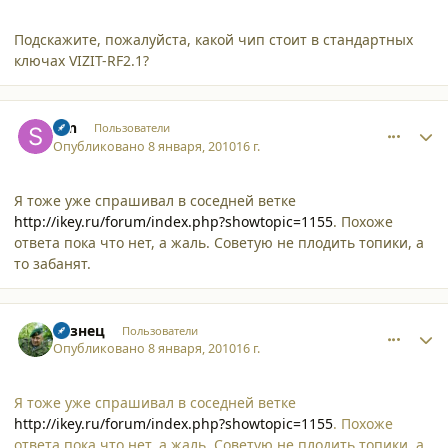
Подскажите, пожалуйста, какой чип стоит в стандартных
ключах VIZIT-RF2.1?
comment_5577
Author stats
svn
Пользователи
Опубликовано
8 января, 2010
16 г.
Я тоже уже спрашивал в соседней ветке
http://ikey.ru/forum/index.php?showtopic=1155
. Похоже
ответа пока что нет, а жаль. Советую не плодить топики, а
то забанят.
comment_5579
Author stats
Кузнец
Пользователи
Опубликовано
8 января, 2010
16 г.
Я тоже уже спрашивал в соседней ветке
http://ikey.ru/forum/index.php?showtopic=1155
. Похоже
ответа пока что нет, а жаль. Советую не плодить топики, а