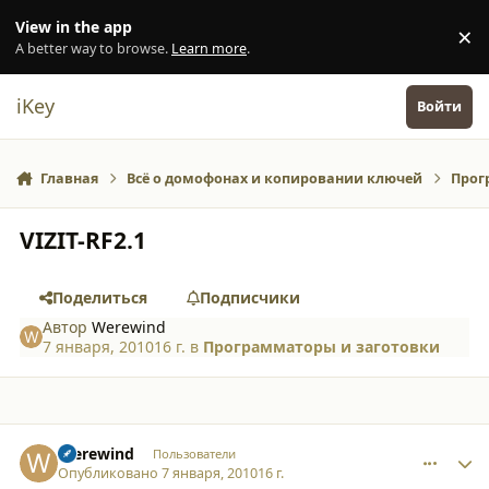
Перейти к содержанию
View in the app
×
Di
A better way to browse.
Learn more
.
iKey
Войти
Главная
Всё о домофонах и копировании ключей
Прог
VIZIT-RF2.1
Поделиться
Подписчики
Автор
Werewind
7 января, 2010
16 г.
в
Программаторы и заготовки
comment_5574
Author stats
Werewind
Пользователи
Опубликовано
7 января, 2010
16 г.