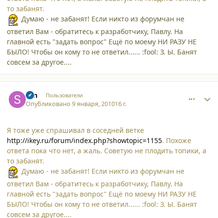
то забанят.
Думаю - не забанят! Если никто из форумчан не
ответил Вам - обратитесь к разработчику, Павлу. На
главной есть "задать вопрос" Ещё по моему НИ РАЗУ НЕ
БЫЛО! Чтобы он кому то не ответил...... :fool: З. Ы. Банят
совсем за другое....
comment_5585
Author stats
svn
Пользователи
Опубликовано
9 января, 2010
16 г.
Я тоже уже спрашивал в соседней ветке
http://ikey.ru/forum/index.php?showtopic=1155
. Похоже
ответа пока что нет, а жаль. Советую не плодить топики, а
то забанят.
Думаю - не забанят! Если никто из форумчан не
ответил Вам - обратитесь к разработчику, Павлу. На
главной есть "задать вопрос" Ещё по моему НИ РАЗУ НЕ
БЫЛО! Чтобы он кому то не ответил...... :fool: З. Ы. Банят
совсем за другое....