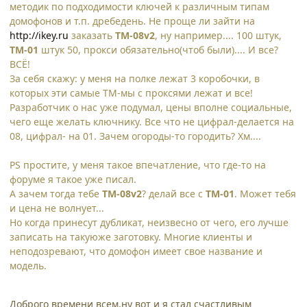
методик по подходимости ключей к различным типам
домофонов и т.п. дребедень. Не проще ли зайти на
http://ikey.ru
заказать
TM-08v2
, ну например.... 100 штук,
ТМ-01
штук 50, прокси обязательно(чтоб были).... И все?
ВСЁ!
За себя скажу: у меня на полке лежат 3 коробочки, в
которых эти самые ТМ-мы с проксями лежат и все!
Разработчик о нас уже подумал, цены вполне социальные,
чего еще желать ключнику. Все что не цифрал-делается на
08, цифрал- на 01. Зачем огороды-то городить? Хм....
PS простите, у меня такое впечатление, что где-то на
форуме я такое уже писал.
А зачем тогда тебе
TM-08v2
? делай все с
ТМ-01
. Может тебя
и цена не волнует...
Но когда принесут дубликат, неизвесно от чего, его лучше
записать на такуюже заготовку. Многие клиенты и
неподозревают, что домофон имеет свое название и
модель.
Доброго времени всем,ну вот и я стал счастливым