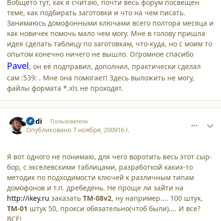
Вобщето тут, как я считаю, почти весь форум посвещен
теме, как подбирать заготовки и что на чем писать.
Занимаюсь домофонными ключами всего полтора месяца и
как новичек помочь мало чем могу. Мне в голову пришла
идея сделать таблицу по заготовкам, что-куда, но с моим то
опытом конечно ничего не вышло. Огромное спасибо
Pavel
, он её подправил, дополнил, практически сделал
сам :539: . Мне она помогает! Здесь выложить не могу,
файлы формата *.xls не проходят.
comment_5215
Author stats
Andi
Пользователи
Опубликовано
7 ноября, 2009
16 г.
Я вот одного не понимаю, для чего воротить весь этот сыр-
бор, с экселевскими таблицами, разработкой каких-то
методик по подходимости ключей к различным типам
домофонов и т.п. дребедень. Не проще ли зайти на
http://ikey.ru
заказать
TM-08v2
, ну например.... 100 штук,
ТМ-01
штук 50, прокси обязательно(чтоб были).... И все?
ВСЁ!