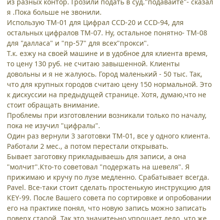
из разных контор. Грозили подать в суд."подавайте"- сказал
я .Пока больше не звонили.
Использую ТМ-01 для Цифрал CCD-20 и CCD-94, для
остальных цифралов ТМ-07. Ну, остальное понятно- ТМ-08
для "далласа" и "пр-57" для всех"прокси".
Т.к. езжу на своей машине и в удобное для клиента время,
то цену 130 руб. не считаю завышенной. Клиенты
довольны и я не жалуюсь. Город маленький - 50 тыс. Так,
что для крупных городов считаю цену 150 нормальной. Это
к дискуссии на предыдущей странице. Хотя, думаю,что не
стоит обращать внимание.
Проблемы при изготовлении возникали только по началу,
пока не изучил "цифралы".
Один раз вернули 3 заготовки ТМ-01, все у одного клиента.
Работали 2 мес., а потом перестали открывать.
Бывает заготовку прикладываешь для записи, а она
"молчит".Кто-то советовал "подержать на шевеля". Я
прижимаю и кручу по лузе медленно. Срабатывает всегда.
Pavel. Все-таки стоит сделать простенькую инструкцию для
KEY-99. После Вашего совета по сортировке и опробовании
его на практике понял, что новую запись можно записать
поверх старой. Так это значитеьно упрощает дело, что же