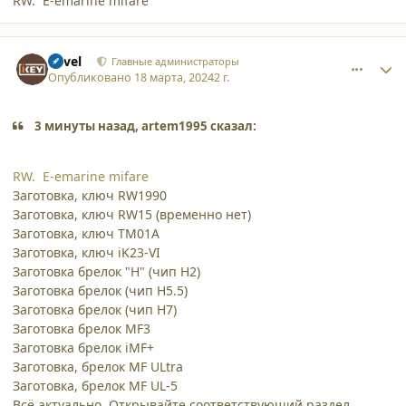
RW. E-emarine mifare
comment_52171
Author stats
Pavel
Главные администраторы
Опубликовано
18 марта, 2024
2 г.
3 минуты назад, artem1995 сказал:
RW. E-emarine mifare
Заготовка, ключ RW1990
Заготовка, ключ RW15 (временно нет)
Заготовка, ключ ТМ01A
Заготовка, ключ
iK23-VI
Заготовка брелок "H" (чип H2)
Заготовка брелок (чип H5.5)
Заготовка брелок (чип H7)
Заготовка брелок MF3
Заготовка брелок iMF+
Заготовка, брелок MF ULtra
Заготовка, брелок
MF UL-5
Всё актуально. Открывайте соответствующий раздел,