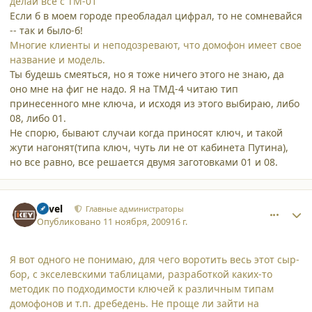
делай все с ТМ-01
Если б в моем городе преобладал цифрал, то не сомневайся
-- так и было-б!
Многие клиенты и неподозревают, что домофон имеет свое
название и модель.
Ты будешь смеяться, но я тоже ничего этого не знаю, да
оно мне на фиг не надо. Я на ТМД-4 читаю тип
принесенного мне ключа, и исходя из этого выбираю, либо
08, либо 01.
Не спорю, бывают случаи когда приносят ключ, и такой
жути нагонят(типа ключ, чуть ли не от кабинета Путина),
но все равно, все решается двумя заготовками 01 и 08.
comment_5250
Author stats
Pavel
Главные администраторы
Опубликовано
11 ноября, 2009
16 г.
Я вот одного не понимаю, для чего воротить весь этот сыр-
бор, с экселевскими таблицами, разработкой каких-то
методик по подходимости ключей к различным типам
домофонов и т.п. дребедень. Не проще ли зайти на