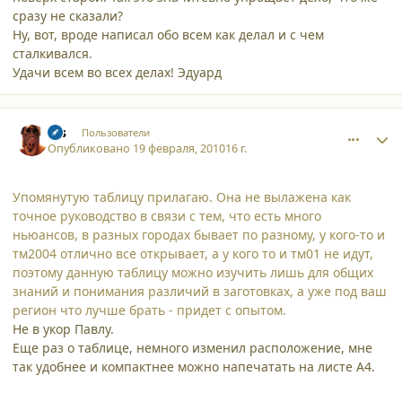
сразу не сказали?
Ну, вот, вроде написал обо всем как делал и с чем
сталкивался.
Удачи всем во всех делах! Эдуард
comment_5915
Author stats
sss
Пользователи
Опубликовано
19 февраля, 2010
16 г.
Упомянутую таблицу прилагаю. Она не вылажена как
точное руководство в связи с тем, что есть много
ньюансов, в разных городах бывает по разному, у кого-то и
тм2004 отлично все открывает, а у кого то и тм01 не идут,
поэтому данную таблицу можно изучить лишь для общих
знаний и понимания различий в заготовках, а уже под ваш
регион что лучше брать - придет с опытом.
Не в укор Павлу.
Еще раз о таблице, немного изменил расположение, мне
так удобнее и компактнее можно напечатать на листе А4.