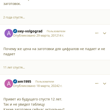
заготовок.
2 года спустя...
comment_9044
Author stats
alexey-volgograd
Пользователи
Опубликовано
29 марта, 2012
14 г.
Почему же цена на заготовки для цифралов не падает и не
падает
11 лет спустя...
comment_52168
Author stats
artem1995
Пользователи
Опубликовано
18 марта, 2024
2 г.
Привет из будущего спустя 12 лет.
Так и не увидел таблицу
Какие заготовки сейчас актуальны?