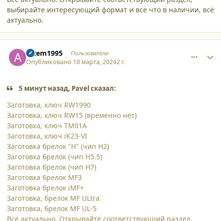
выбирайте интересующий формат и все что в наличии, всё
актуально.
comment_52172
Author stats
artem1995
Пользователи
Опубликовано
18 марта, 2024
2 г.
5 минут назад, Pavel сказал:
Заготовка, ключ RW1990
Заготовка, ключ RW15 (временно нет)
Заготовка, ключ ТМ01A
Заготовка, ключ
iK23-VI
Заготовка брелок "H" (чип H2)
Заготовка брелок (чип H5.5)
Заготовка брелок (чип H7)
Заготовка брелок MF3
Заготовка брелок iMF+
Заготовка, брелок MF ULtra
Заготовка, брелок
MF UL-5
Всё актуально. Открывайте соответствующий раздел,