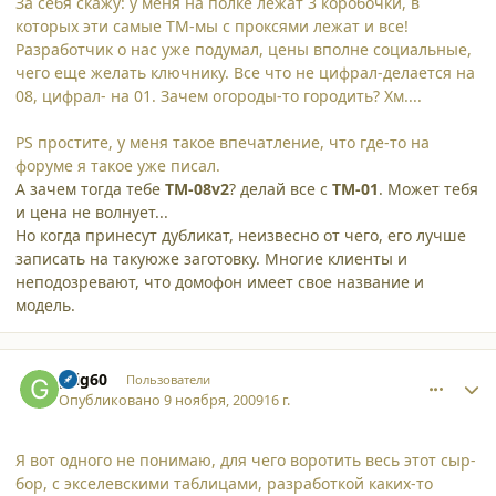
За себя скажу: у меня на полке лежат 3 коробочки, в
которых эти самые ТМ-мы с проксями лежат и все!
Разработчик о нас уже подумал, цены вполне социальные,
чего еще желать ключнику. Все что не цифрал-делается на
08, цифрал- на 01. Зачем огороды-то городить? Хм....
PS простите, у меня такое впечатление, что где-то на
форуме я такое уже писал.
А зачем тогда тебе
TM-08v2
? делай все с
ТМ-01
. Может тебя
и цена не волнует...
Но когда принесут дубликат, неизвесно от чего, его лучше
записать на такуюже заготовку. Многие клиенты и
неподозревают, что домофон имеет свое название и
модель.
comment_5224
Author stats
grig60
Пользователи
Опубликовано
9 ноября, 2009
16 г.
Я вот одного не понимаю, для чего воротить весь этот сыр-
бор, с экселевскими таблицами, разработкой каких-то