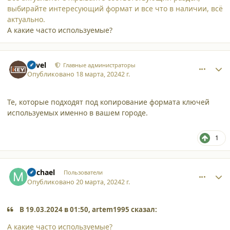
выбирайте интересующий формат и все что в наличии, всё
актуально.
А какие часто используемые?
comment_52173
Author stats
Pavel
Главные администраторы
Опубликовано
18 марта, 2024
2 г.
Те, которые подходят под копирование формата ключей
используемых именно в вашем городе.
1
comment_52224
Author stats
michael
Пользователи
Опубликовано
20 марта, 2024
2 г.
В 19.03.2024 в 01:50, artem1995 сказал:
А какие часто используемые?