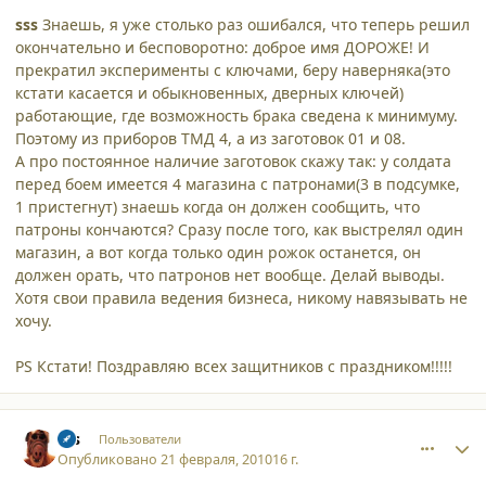
sss
Знаешь, я уже столько раз ошибался, что теперь решил
окончательно и бесповоротно: доброе имя ДОРОЖЕ! И
прекратил эксперименты с ключами, беру наверняка(это
кстати касается и обыкновенных, дверных ключей)
работающие, где возможность брака сведена к минимуму.
Поэтому из приборов ТМД 4, а из заготовок 01 и 08.
А про постоянное наличие заготовок скажу так: у солдата
перед боем имеется 4 магазина с патронами(3 в подсумке,
1 пристегнут) знаешь когда он должен сообщить, что
патроны кончаются? Сразу после того, как выстрелял один
магазин, а вот когда только один рожок останется, он
должен орать, что патронов нет вообще. Делай выводы.
Хотя свои правила ведения бизнеса, никому навязывать не
хочу.
PS Кстати! Поздравляю всех защитников с праздником!!!!!
comment_5939
Author stats
sss
Пользователи
Опубликовано
21 февраля, 2010
16 г.