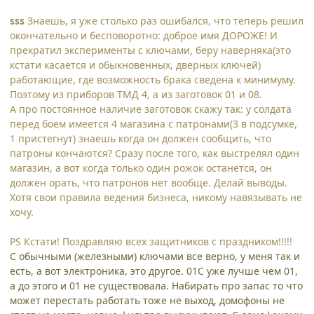
sss
Знаешь, я уже столько раз ошибался, что теперь решил
окончательно и бесповоротно: доброе имя ДОРОЖЕ! И
прекратил эксперименты с ключами, беру наверняка(это
кстати касается и обыкновенных, дверных ключей)
работающие, где возможность брака сведена к минимуму.
Поэтому из приборов ТМД 4, а из заготовок 01 и 08.
А про постоянное наличие заготовок скажу так: у солдата
перед боем имеется 4 магазина с патронами(3 в подсумке,
1 пристегнут) знаешь когда он должен сообщить, что
патроны кончаются? Сразу после того, как выстрелял один
магазин, а вот когда только один рожок останется, он
должен орать, что патронов нет вообще. Делай выводы.
Хотя свои правила ведения бизнеса, никому навязывать не
хочу.
PS Кстати! Поздравляю всех защитников с праздником!!!!!
С обычными (железными) ключами все верно, у меня так и
есть, а вот электроника, это другое. 01С уже лучше чем 01,
а до этого и 01 не существовала. Набирать про запас то что
может перестать работать тоже не выход, домофоны не