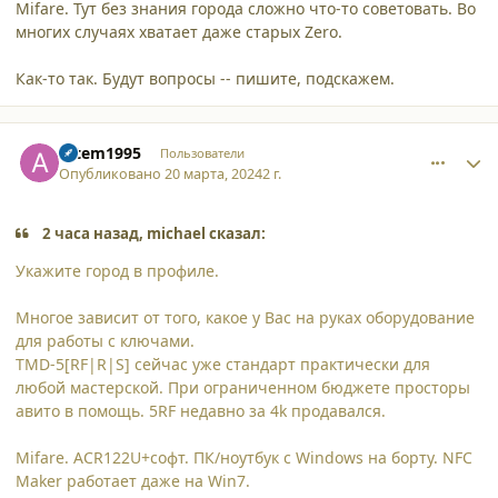
Mifare. Тут без знания города сложно что-то советовать. Во
многих случаях хватает даже старых Zero.
Как-то так. Будут вопросы -- пишите, подскажем.
comment_52225
Author stats
artem1995
Пользователи
Опубликовано
20 марта, 2024
2 г.
2 часа назад, michael сказал:
Укажите город в профиле.
Многое зависит от того, какое у Вас на руках оборудование
для работы с ключами.
TMD-5[RF|R|S] сейчас уже стандарт практически для
любой мастерской. При ограниченном бюджете просторы
авито в помощь. 5RF недавно за 4k продавался.
Mifare. ACR122U+софт. ПК/ноутбук с Windows на борту. NFC
Maker работает даже на Win7.