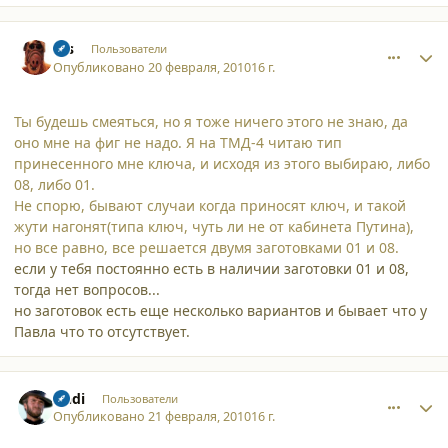
comment_5927
Author stats
sss
Пользователи
Опубликовано
20 февраля, 2010
16 г.
Ты будешь смеяться, но я тоже ничего этого не знаю, да
оно мне на фиг не надо. Я на ТМД-4 читаю тип
принесенного мне ключа, и исходя из этого выбираю, либо
08, либо 01.
Не спорю, бывают случаи когда приносят ключ, и такой
жути нагонят(типа ключ, чуть ли не от кабинета Путина),
но все равно, все решается двумя заготовками 01 и 08.
если у тебя постоянно есть в наличии заготовки 01 и 08,
тогда нет вопросов...
но заготовок есть еще несколько вариантов и бывает что у
Павла что то отсутствует.
comment_5937
Author stats
Andi
Пользователи
Опубликовано
21 февраля, 2010
16 г.