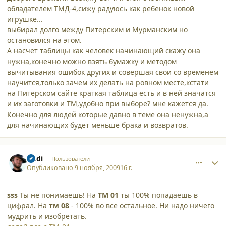
обладателем ТМД-4,сижу радуюсь как ребенок новой
игрушке...
выбирал долго между Питерским и Мурманским но
остановился на этом.
А насчет таблицы как человек начинающий скажу она
нужна,конечно можно взять бумажку и методом
вычитывания ошибок других и совершая свои со временем
научится,только зачем их делать на ровном месте,кстати
на Питерском сайте краткая таблица есть и в ней значатся
и их заготовки и ТМ,удобно при выборе? мне кажется да.
Конечно для людей которые давно в теме она ненужна,а
для начинающих будет меньше брака и возвратов.
comment_5225
Author stats
Andi
Пользователи
Опубликовано
9 ноября, 2009
16 г.
sss
Ты не понимаешь! На
ТМ 01
ты 100% попадаешь в
цифрал. На
тм 08
- 100% во все остальное. Ни надо ничего
мудрить и изобретать.