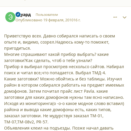
comment_5914
Author stats
Эдуард
Пользователи
Опубликовано
19 февраля, 2010
16 г.
Приветствую всех. Давно собирался написать о своем
опыте и, видимо, созрел.Надеюсь кому-то поможет,
пригодиться.
Многие спрашивают какой прибор выбрать? какие
заготовки?Как сделать, чтоб о тебе узнали?
Прибор я выбирал просмотрев нескольсо сайтов. Набирал
поиск и читал все,что попадается. Выбрал ТМД-4.
Какие заготовки? Можно обойтись и без таблицы. Изучил
район в котором собирался работать на предмет имеемых
домофонов. Затем почитал прайс лист Pavla. какие
заготовки для каких домофонов нужны там ясно написано.
Исходя из мониторинга(о -о-о какое модное слово вставил)
района и вывода какие домофоны есть, каких типов,
заказал заготовки. Не мудурствуя заказал ТМ-01,
ТМ-07,ТМ-08v2, PR-57.
Объявления клеил на подъезды. Позже начал давать