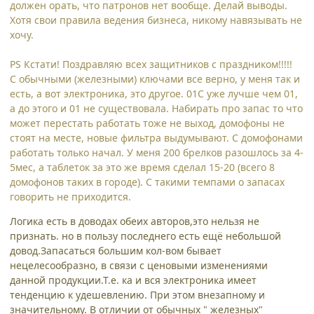
должен орать, что патронов нет вообще. Делай выводы.
Хотя свои правила ведения бизнеса, никому навязывать не
хочу.
PS Кстати! Поздравляю всех защитников с праздником!!!!!
С обычными (железными) ключами все верно, у меня так и
есть, а вот электроника, это другое. 01С уже лучше чем 01,
а до этого и 01 не существовала. Набирать про запас то что
может перестать работать тоже не выход, домофоны не
стоят на месте, новые фильтра выдумывают. С домофонами
работать только начал. У меня 200 брелков разошлось за 4-
5мес, а таблеток за это же время сделал 15-20 (всего 8
домофонов таких в городе). С такими темпами о запасах
говорить не приходится.
Логика есть в доводах обеих авторов,это нельзя не
признать. но в пользу последнего есть ещё небольшой
довод.Запасаться большим кол-вом бывает
нецелесообразно, в связи с ценовыми изменениями
данной продукции.Т.е. ка и вся электроника имеет
тенденцию к удешевлению. При этом внезапному и
значительному. В отличии от обычных " железных"