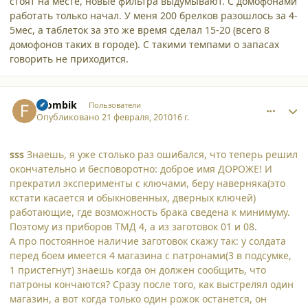
стоят на месте, новые фильтра выдумывают. С домофонами
работать только начал. У меня 200 брелков разошлось за 4-
5мес, а таблеток за это же время сделал 15-20 (всего 8
домофонов таких в городе). С такими темпами о запасах
говорить не приходится.
comment_5942
Author stats
Frombik
Пользователи
Опубликовано
21 февраля, 2010
16 г.
sss
Знаешь, я уже столько раз ошибался, что теперь решил
окончательно и бесповоротно: доброе имя ДОРОЖЕ! И
прекратил эксперименты с ключами, беру наверняка(это
кстати касается и обыкновенных, дверных ключей)
работающие, где возможность брака сведена к минимуму.
Поэтому из приборов ТМД 4, а из заготовок 01 и 08.
А про постоянное наличие заготовок скажу так: у солдата
перед боем имеется 4 магазина с патронами(3 в подсумке,
1 пристегнут) знаешь когда он должен сообщить, что
патроны кончаются? Сразу после того, как выстрелял один
магазин, а вот когда только один рожок останется, он