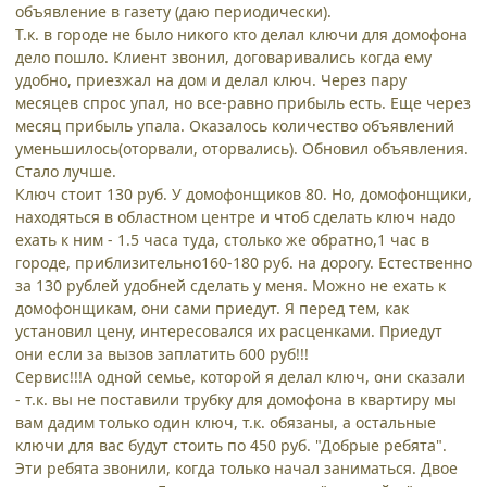
объявление в газету (даю периодически).
Т.к. в городе не было никого кто делал ключи для домофона
дело пошло. Клиент звонил, договаривались когда ему
удобно, приезжал на дом и делал ключ. Через пару
месяцев спрос упал, но все-равно прибыль есть. Еще через
месяц прибыль упала. Оказалось количество объявлений
уменьшилось(оторвали, оторвались). Обновил объявления.
Стало лучше.
Ключ стоит 130 руб. У домофонщиков 80. Но, домофонщики,
находяться в областном центре и чтоб сделать ключ надо
ехать к ним - 1.5 часа туда, столько же обратно,1 час в
городе, приблизительно160-180 руб. на дорогу. Естественно
за 130 рублей удобней сделать у меня. Можно не ехать к
домофонщикам, они сами приедут. Я перед тем, как
установил цену, интересовался их расценками. Приедут
они если за вызов заплатить 600 руб!!!
Сервис!!!А одной семье, которой я делал ключ, они сказали
- т.к. вы не поставили трубку для домофона в квартиру мы
вам дадим только один ключ, т.к. обязаны, а остальные
ключи для вас будут стоить по 450 руб. "Добрые ребята".
Эти ребята звонили, когда только начал заниматься. Двое