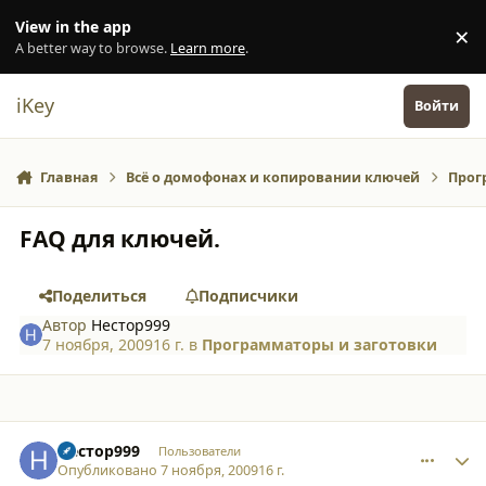
Перейти к содержанию
View in the app
×
Di
A better way to browse.
Learn more
.
iKey
Войти
Главная
Всё о домофонах и копировании ключей
Прог
FAQ для ключей.
Поделиться
Подписчики
Автор
Нестор999
7 ноября, 2009
16 г.
в
Программаторы и заготовки
comment_5212
Author stats
Нестор999
Пользователи
Опубликовано
7 ноября, 2009
16 г.