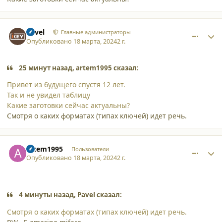
comment_52169
Author stats
Pavel
Главные администраторы
Опубликовано
18 марта, 2024
2 г.
25 минут назад, artem1995 сказал:
Привет из будущего спустя 12 лет.
Так и не увидел таблицу
Какие заготовки сейчас актуальны?
Смотря о каких форматах (типах ключей) идет речь.
comment_52170
Author stats
artem1995
Пользователи
Опубликовано
18 марта, 2024
2 г.
4 минуты назад, Pavel сказал:
Смотря о каких форматах (типах ключей) идет речь.