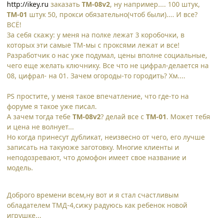
http://ikey.ru
заказать
TM-08v2
, ну например.... 100 штук,
ТМ-01
штук 50, прокси обязательно(чтоб были).... И все?
ВСЁ!
За себя скажу: у меня на полке лежат 3 коробочки, в
которых эти самые ТМ-мы с проксями лежат и все!
Разработчик о нас уже подумал, цены вполне социальные,
чего еще желать ключнику. Все что не цифрал-делается на
08, цифрал- на 01. Зачем огороды-то городить? Хм....
PS простите, у меня такое впечатление, что где-то на
форуме я такое уже писал.
А зачем тогда тебе
TM-08v2
? делай все с
ТМ-01
. Может тебя
и цена не волнует...
Но когда принесут дубликат, неизвесно от чего, его лучше
записать на такуюже заготовку. Многие клиенты и
неподозревают, что домофон имеет свое название и
модель.
Доброго времени всем,ну вот и я стал счастливым
обладателем ТМД-4,сижу радуюсь как ребенок новой
игрушке...