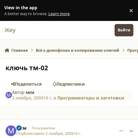
Перейти к содержанию
View in the app
×
Di
A better way to browse.
Learn more
.
iKey
Войти
Главная
Всё о домофонах и копировании ключей
Прог
ключь тм-02
Поделиться
Подписчики
Автор
мкм
2 ноября, 2009
16 г.
в
Программаторы и заготовки
comment_5187
Author stats
мкм
Пользователи
Опубликовано
2 ноября, 2009
16 г.