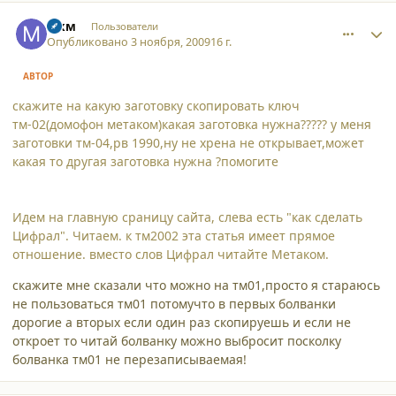
comment_5193
Author stats
мкм
Пользователи
Опубликовано
3 ноября, 2009
16 г.
АВТОР
скажите на какую заготовку скопировать ключ
тм-02(домофон метаком)какая заготовка нужна????? у меня
заготовки тм-04,рв 1990,ну не хрена не открывает,может
какая то другая заготовка нужна ?помогите
Идем на главную сраницу сайта, слева есть "как сделать
Цифрал". Читаем. к тм2002 эта статья имеет прямое
отношение. вместо слов Цифрал читайте Метаком.
скажите мне сказали что можно на тм01,просто я стараюсь
не пользоваться тм01 потомучто в первых болванки
дорогие а вторых если один раз скопируешь и если не
откроет то читай болванку можно выбросит посколку
болванка тм01 не перезаписываемая!