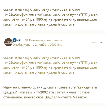
скажите на какую заготовку скопировать ключ
тм-02(домофон метаком)какая заготовка нужна????? у меня
заготовки тм-04,рв 1990,ну не хрена не открывает,может
какая то другая заготовка нужна ?помогите
comment_5188
Author stats
Pavel
Главные администраторы
Опубликовано
2 ноября, 2009
16 г.
скажите на какую заготовку скопировать ключ
тм-02(домофон метаком)какая заготовка нужна????? у меня
заготовки тм-04,рв 1990,ну не хрена не открывает,может
какая то другая заготовка нужна ?помогите
Идем на главную сраницу сайта, слева есть "как сделать
Цифрал". Читаем. к тм2002 эта статья имеет прямое
отношение. вместо слов Цифрал читайте Метаком.