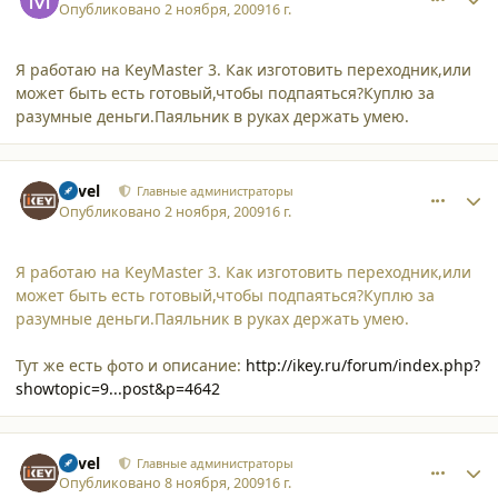
Опубликовано
2 ноября, 2009
16 г.
Я работаю на KeyMaster 3. Как изготовить переходник,или
может быть есть готовый,чтобы подпаяться?Куплю за
разумные деньги.Паяльник в руках держать умею.
comment_5191
Author stats
Pavel
Главные администраторы
Опубликовано
2 ноября, 2009
16 г.
Я работаю на KeyMaster 3. Как изготовить переходник,или
может быть есть готовый,чтобы подпаяться?Куплю за
разумные деньги.Паяльник в руках держать умею.
Тут же есть фото и описание:
http://ikey.ru/forum/index.php?
showtopic=9...post&p=4642
comment_5219
Author stats
Pavel
Главные администраторы
Опубликовано
8 ноября, 2009
16 г.