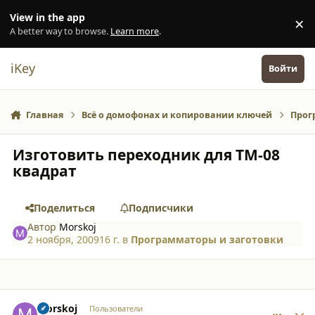
Перейти к содержанию
View in the app
×
Di
A better way to browse.
Learn more
.
iKey
Войти
Главная
Всё о домофонах и копировании ключей
Прог
Изготовить переходник для ТМ-08
квадрат
Поделиться
Подписчики
Автор
Morskoj
2 ноября, 2009
16 г.
в
Программаторы и заготовки
comment_5184
Author stats
Morskoj
Пользователи