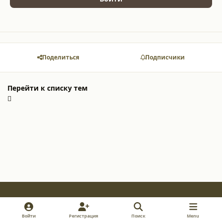
Поделиться
Подписчики
Перейти к списку тем
Light Mode
Dark Mode
System Preference
v
i
y
Войти
Регистрация
Поиск
Menu