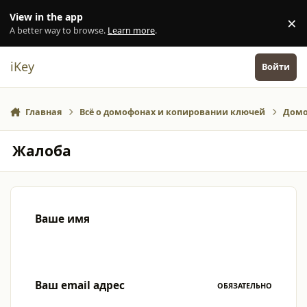
Перейти к содержанию
View in the app
×
Di
A better way to browse.
Learn more
.
iKey
Войти
Главная
Всё о домофонах и копировании ключей
Домо
Жалоба
Ваше имя
Ваш email адрес
ОБЯЗАТЕЛЬНО