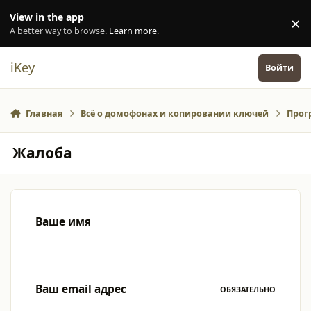
Перейти к содержанию
View in the app
×
Di
A better way to browse.
Learn more
.
iKey
Войти
Главная
Всё о домофонах и копировании ключей
Прог
Жалоба
Ваше имя
Ваш email адрес
ОБЯЗАТЕЛЬНО