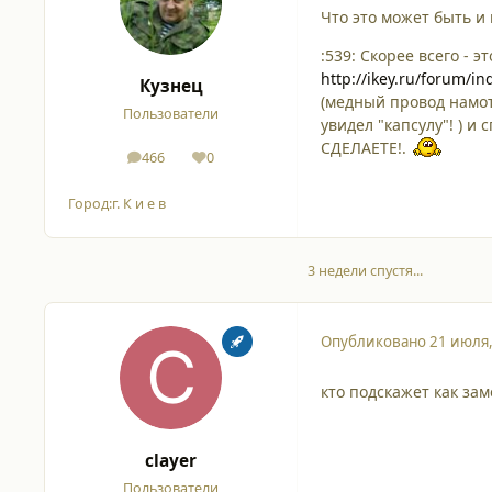
Что это может быть и 
:539: Скорее всего - 
http://ikey.ru/forum/i
Кузнец
(медный провод намот
Пользователи
увидел "капсулу"! ) и
СДЕЛАЕТЕ!.
466
0
сообщения
Репутация
Город:
г. К и е в
3 недели спустя...
Опубликовано
21 июля
кто подскажет как за
clayer
Пользователи