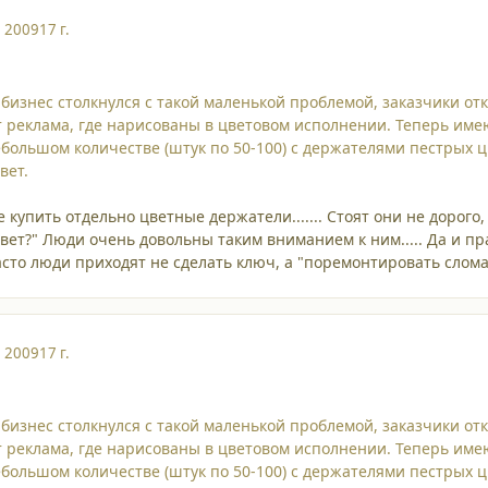
, 2009
17 г.
бизнес столкнулся с такой маленькой проблемой, заказчики о
ит реклама, где нарисованы в цветовом исполнении. Теперь име
большом количестве (штук по 50-100) с держателями пестрых ц
вет.
е купить отдельно цветные держатели....... Стоят они не доро
цвет?" Люди очень довольны таким вниманием к ним..... Да и пр
то люди приходят не сделать ключ, а "поремонтировать сломанну
, 2009
17 г.
бизнес столкнулся с такой маленькой проблемой, заказчики о
ит реклама, где нарисованы в цветовом исполнении. Теперь име
большом количестве (штук по 50-100) с держателями пестрых ц