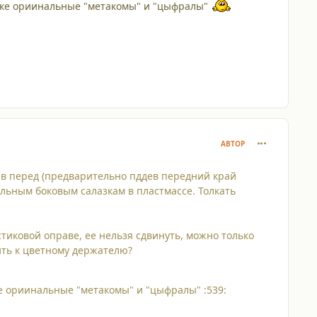
ктике ориинальные "метакомы" и "цыфралы"
comment_476
АВТОР
м" в перед (предварительно пддев передний край
льным боковым салазкам в пластмассе. Толкать
астиковой оправе, ее нельзя сдвинуть, можно только
пить к цветному держателю?
ике ориинальные "метакомы" и "цыфралы" :539: