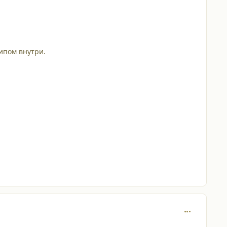
чипом внутри.
comment_476