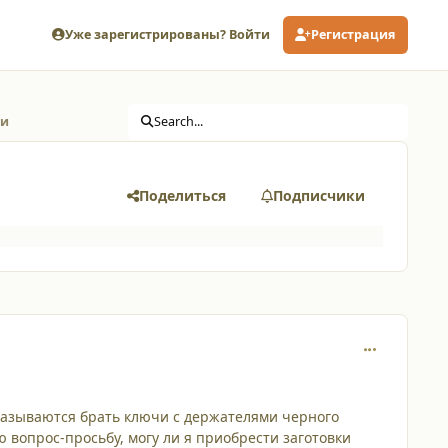
Уже зарегистрированы? Войти
Регистрация
ми
Search...
Поделиться
Подписчики
comment_475
тказываются брать ключи с держателями черного
ю вопрос-просьбу, могу ли я приобрести заготовки