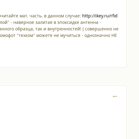
очитайте мат. часть. в данном случае:
http://ikey.ru/rfid
лой" - наверное залитая в эпоксидке антенна -
анного образца, так и внутренностей! ( совершенно не
 домофот "техком" можете не мучиться - однозначно НЕ
comment_479