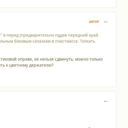
comment_476
АВТОР
тм" в перед (предварительно пддев передний край
льным боковым салазкам в пластмассе. Толкать
астиковой оправе, ее нельзя сдвинуть, можно только
пить к цветному держателю?
comment_476