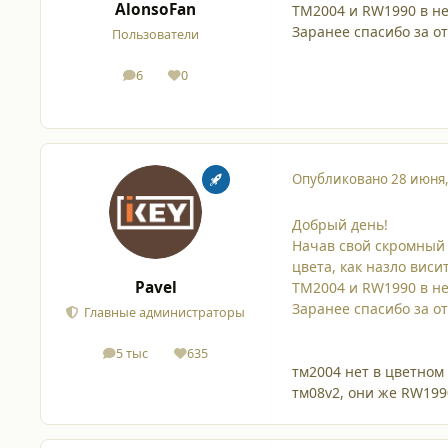
AlonsoFan
TM2004 и RW1990 в не
Заранее спасибо за от
Пользователи
6
0
сообщения
Репутация
Опубликовано
28 июня
Добрый день!
Начав свой скромный 
цвета, как назло вис
Pavel
TM2004 и RW1990 в не
Заранее спасибо за от
Главные администраторы
5 тыс
635
сообщения
Репутация
тм2004 нет в цветном
тм08v2, они же RW199