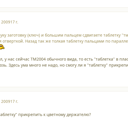
, 2009
17 г.
руку заготовку (ключ) и большим пальцем сдвигаете таблетку "
отверткой. Назад так же толкая таблетку пальцами по паралле
л, у нас сейчас TM2004 обычного вида, то есть "таблетка" в пл
зь. Здесь ума много не надо, но смогу ли я "таблетку" прикре
, 2009
17 г.
"таблетку" прикрепить к цветному держателю?