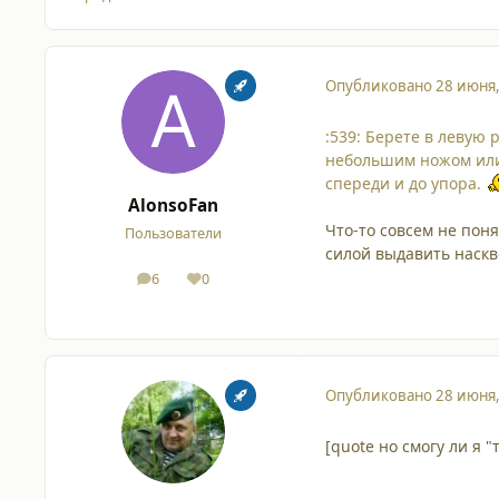
Опубликовано
28 июня
:539: Берете в левую 
небольшим ножом или 
спереди и до упора.
AlonsoFan
Что-то совсем не поня
Пользователи
силой выдавить наскво
6
0
сообщения
Репутация
Опубликовано
28 июня
[quote но смогу ли я 