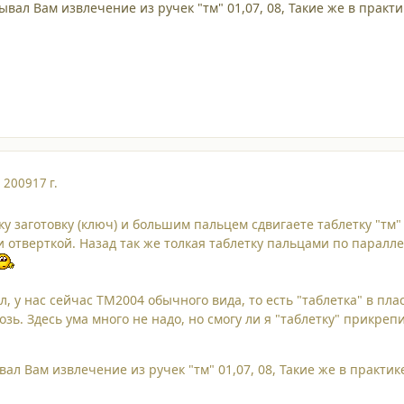
исывал Вам извлечение из ручек "тм" 01,07, 08, Такие же в пра
, 2009
17 г.
уку заготовку (ключ) и большим пальцем сдвигаете таблетку "т
отверткой. Назад так же толкая таблетку пальцами по паралле
л, у нас сейчас TM2004 обычного вида, то есть "таблетка" в пл
зь. Здесь ума много не надо, но смогу ли я "таблетку" прикре
ывал Вам извлечение из ручек "тм" 01,07, 08, Такие же в практ