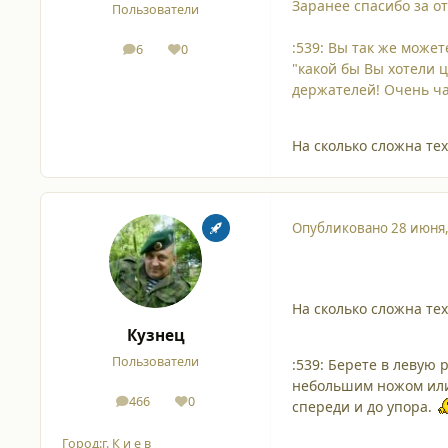
Заранее спасибо за от
Пользователи
:539: Вы так же может
6
0
сообщения
Репутация
"какой бы Вы хотели 
держателей! Очень час
На сколько сложна те
Опубликовано
28 июня
На сколько сложна те
Кузнец
Пользователи
:539: Берете в левую 
небольшим ножом или 
466
0
спереди и до упора.
сообщения
Репутация
Город:
г. К и е в