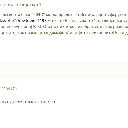
как это скопировать?
это бесконтактная "RFID" метка брелок. Чтоб не засорять форум п
ndex.php?showtopic=1198
А то что Вы называете "стекляной капсу
ан вокруг чипа) З. Ы. Очень не четкое изображение как разобр
 спросите, как называется домофон? или фото прикрепите! Если
, 2009
17 г.
менять держатели на rw1990