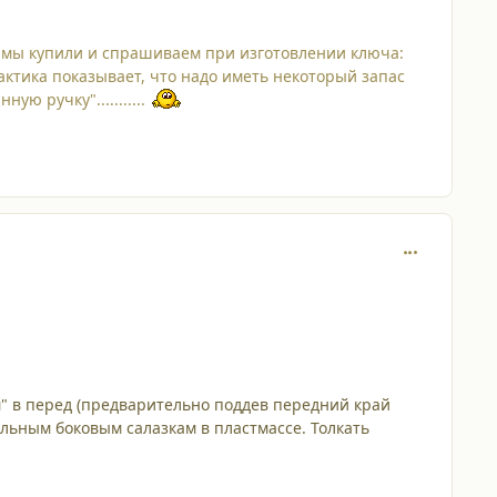
го, мы купили и спрашиваем при изготовлении ключа:
актика показывает, что надо иметь некоторый запас
ю ручку"...........
comment_475
тм" в перед (предварительно поддев передний край
льным боковым салазкам в пластмассе. Толкать