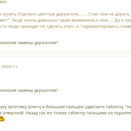
вет.
е купить отдельно цветные держатели....... Стоят они не доро
цвет?" Люди очень довольны таким вниманием к ним..... Да и пр
то люди приходят не сделать ключ, а "поремонтировать сломанну
хнология замены держателя?
, 2009
17 г.
хнология замены держателя?
руку заготовку (ключ) и большим пальцем сдвигаете таблетку "
отверткой. Назад так же толкая таблетку пальцами по паралле