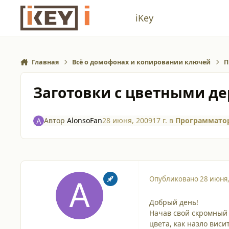
Перейти к содержанию
iKey
Главная
Всё о домофонах и копировании ключей
П
Заготовки с цветными д
Автор
AlonsoFan
28 июня, 2009
17 г.
в
Программатор
Опубликовано
28 июня
Добрый день!
Начав свой скромный 
цвета, как назло вис