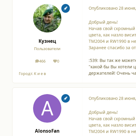
Опубликовано
28 июня
Добрый день!
Начав свой скромный 
цвета, как назло вис
Кузнец
TM2004 и RW1990 в не
Заранее спасибо за от
Пользователи
:539: Вы так же может
466
0
сообщения
Репутация
"какой бы Вы хотели 
держателей! Очень час
Город:
г. К и е в
Опубликовано
28 июня
Добрый день!
Начав свой скромный 
цвета, как назло вис
AlonsoFan
TM2004 и RW1990 в не