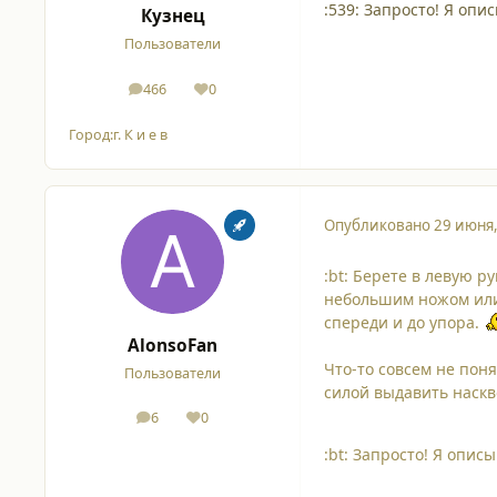
:539: Запросто! Я оп
Кузнец
Пользователи
466
0
сообщения
Репутация
Город:
г. К и е в
Опубликовано
29 июня
:bt: Берете в левую р
небольшим ножом или 
спереди и до упора.
AlonsoFan
Что-то совсем не поня
Пользователи
силой выдавить наскво
6
0
сообщения
Репутация
:bt: Запросто! Я опис