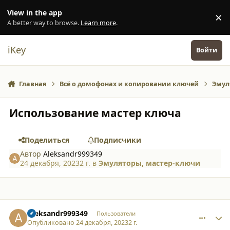
Перейти к содержанию
View in the app
×
Di
A better way to browse.
Learn more
.
iKey
Войти
Главная
Всё о домофонах и копировании ключей
Эмул
Использование мастер ключа
Поделиться
Подписчики
Автор
Aleksandr999349
24 декабря, 2023
2 г.
в
Эмуляторы, мастер-ключи
comment_49197
Author stats
Aleksandr999349
Пользователи
Опубликовано
24 декабря, 2023
2 г.