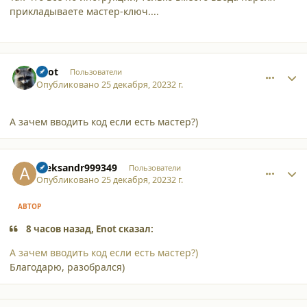
прикладываете мастер-ключ....
comment_49208
Author stats
Enot
Пользователи
Опубликовано
25 декабря, 2023
2 г.
А зачем вводить код если есть мастер?)
comment_49210
Author stats
Aleksandr999349
Пользователи
Опубликовано
25 декабря, 2023
2 г.
АВТОР
8 часов назад, Enot сказал:
А зачем вводить код если есть мастер?)
Благодарю, разобрался)