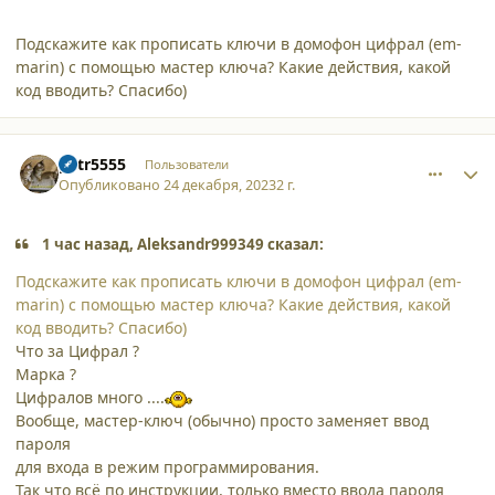
Подскажите как прописать ключи в домофон цифрал (em-
marin) с помощью мастер ключа? Какие действия, какой
код вводить? Спасибо)
comment_49199
Author stats
petr5555
Пользователи
Опубликовано
24 декабря, 2023
2 г.
1 час назад, Aleksandr999349 сказал:
Подскажите как прописать ключи в домофон цифрал (em-
marin) с помощью мастер ключа? Какие действия, какой
код вводить? Спасибо)
Что за Цифрал ?
Марка ?
Цифралов много ....
Вообще, мастер-ключ (обычно) просто заменяет ввод
пароля
для входа в режим программирования.
Так что всё по инструкции, только вместо ввода пароля