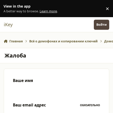
Перейти к содержанию
View in the app
×
Di
A better way to browse.
Learn more
.
iKey
Войти
Главная
Всё о домофонах и копировании ключей
Домо
Жалоба
Ваше имя
Ваш email адрес
ОБЯЗАТЕЛЬНО