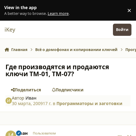
Перейти к содержанию
View in the app
×
Di
A better way to browse.
Learn more
.
iKey
Войти
Главная
Всё о домофонах и копировании ключей
Прог
Где производятся и продаются
ключи ТМ-01, ТМ-07?
Поделиться
Подписчики
Автор
Иван
30 марта, 2009
17 г.
в
Программаторы и заготовки
comment_4261
Author stats
Иван
Пользователи