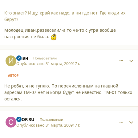
Кто знает? Ищу, край как надо, а ни где нет. Где люди их
берут?
Молодец Иван,развеселил-а то че-то с утра вообще
настроения не была.
comment_4270
Author stats
Иван
Пользователи
Опубликовано
31 марта, 2009
17 г.
АВТОР
Не ребят, я не туплю. По перечисленным на главной
адресам ТМ-07 нет и когда будут не известно. ТМ-01 только
остался.
comment_4273
Author stats
CTOP.RU
Пользователи
Опубликовано
31 марта, 2009
17 г.