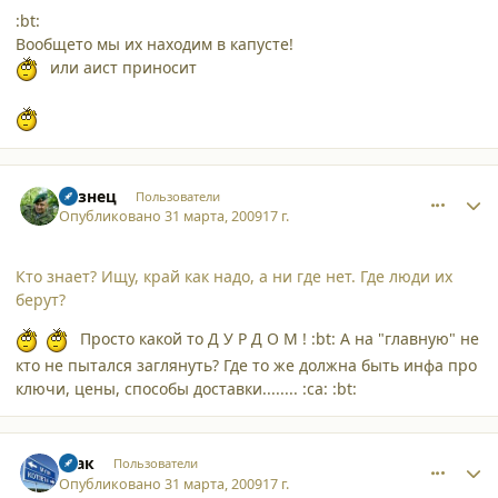
:bt:
Вообщето мы их находим в капусте!
или аист приносит
comment_4266
Author stats
Кузнец
Пользователи
Опубликовано
31 марта, 2009
17 г.
Кто знает? Ищу, край как надо, а ни где нет. Где люди их
берут?
Просто какой то Д У Р Д О М ! :bt: А на "главную" не
кто не пытался заглянуть? Где то же должна быть инфа про
ключи, цены, способы доставки........ :ca: :bt:
comment_4267
Author stats
Шак
Пользователи
Опубликовано
31 марта, 2009
17 г.