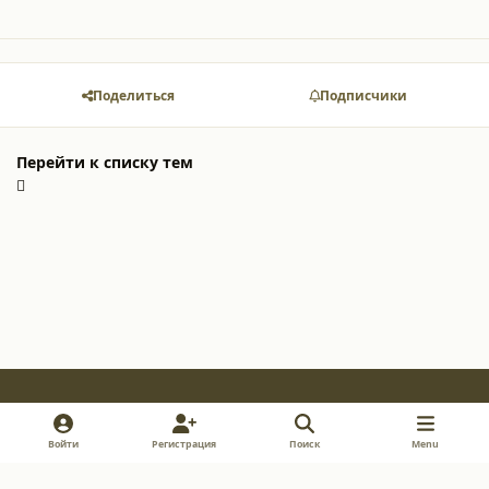
Поделиться
Подписчики
Перейти к списку тем
Light Mode
Dark Mode
System Preference
v
i
y
Войти
Регистрация
Поиск
Menu
k
n
o
Обратная связь
Cookie-файлы
s
u