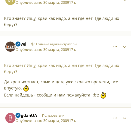
Опубликовано
30 марта, 2009
17 г.
Кто знает? Ищу, край как надо, а ни где нет. Где люди их
берут?
comment_4263
Author stats
Pavel
Главные администраторы
Опубликовано
30 марта, 2009
17 г.
Кто знает? Ищу, край как надо, а ни где нет. Где люди их
берут?
Да хрен их знает, сами ищем, уже сколько времени, все
впустую.
Если найдешь - сообщи и нам пожалуйста! :bt:
comment_4265
Author stats
BogdanUA
Пользователи
Опубликовано
30 марта, 2009
17 г.