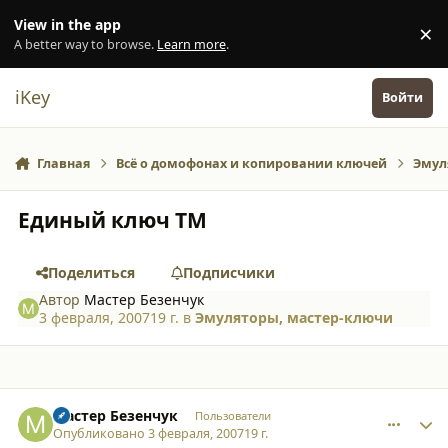
Перейти к содержанию
View in the app
×
Di
A better way to browse.
Learn more
.
iKey
Войти
Главная
Всё о домофонах и копировании ключей
Эмул
Единый ключ ТМ
Поделиться
Подписчики
Автор
Мастер Безенчук
3 февраля, 2007
19 г.
в
Эмуляторы, мастер-ключи
comment_249
Author stats
Мастер Безенчук
Пользователи
Опубликовано
3 февраля, 2007
19 г.