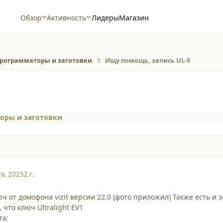
Обзор
Активность
Лидеры
Магазин
рограмматоры и заготовки
Ищу помощь, запись UL-5
оры и заготовки
та, 2023
2 г.
ч от домофона vizit версии 22.0 (фото приложил) Также есть и за
 что ключ Ultralight EV1
та: