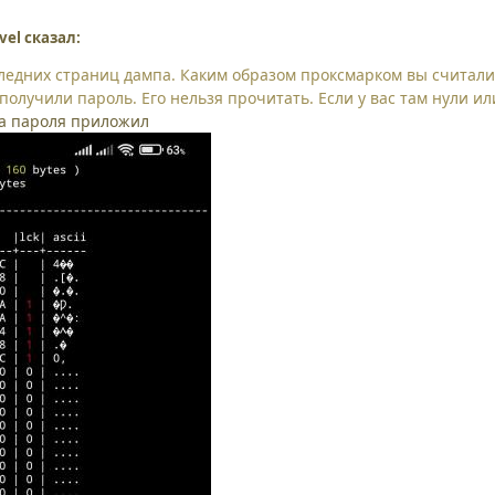
vel сказал:
едних страниц дампа. Каким образом проксмарком вы считали п
 получили пароль. Его нельзя прочитать. Если у вас там нули или
та пароля приложил