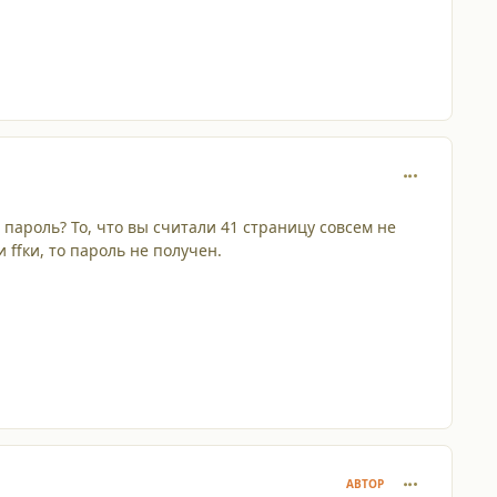
comment_469
ароль? То, что вы считали 41 страницу совсем не
 ffки, то пароль не получен.
comment_469
АВТОР