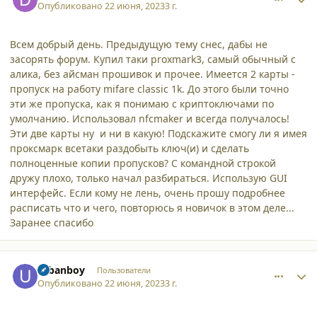
Опубликовано
22 июня, 2023
3 г.
Всем добрый день. Предыдущую тему снес, дабы не
засорять форум. Купил таки proxmark3, самый обычный с
алика, без айсман прошивок и прочее. Имеется 2 карты -
пропуск на работу mifare classic 1k. До этого были точно
эти же пропуска, как я понимаю с криптоключами по
умолчанию. Использовал nfcmaker и всегда получалось!
Эти две карты ну и ни в какую! Подскажите смогу ли я имея
проксмарк всетаки раздобыть ключ(и) и сделать
полноценные копии пропусков? С командной строкой
дружу плохо, только начал разбираться. Использую GUI
интерфейс. Если кому не лень, очень прошу подробнее
расписать что и чего, повторюсь я новичок в этом деле...
Заранее спасибо
comment_45948
Author stats
urbanboy
Пользователи
Опубликовано
22 июня, 2023
3 г.