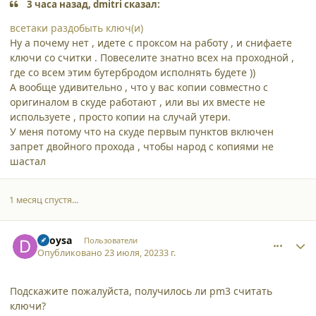
3 часа назад, dmitri сказал:
всетаки раздобыть ключ(и)
Ну а почему нет , идете с проксом на работу , и снифаете
ключи со считки . Повеселите знатно всех на проходной ,
где со всем этим бутербродом исполнять будете ))
А вообще удивительно , что у вас копии совместно с
оригиналом в скуде работают , или вы их вместе не
используете , просто копии на случай утери.
У меня потому что на скуде первым пунктов включен
запрет двойного прохода , чтобы народ с копиями не
шастал
1 месяц спустя...
comment_46347
Author stats
dvoysa
Пользователи
Опубликовано
23 июля, 2023
3 г.
Подскажите пожалуйста, получилось ли pm3 считать
ключи?