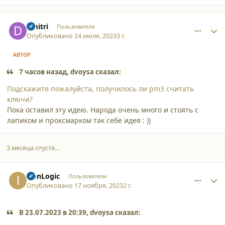
comment_46356
Author stats
dmitri
Пользователи
Опубликовано
24 июля, 2023
3 г.
АВТОР
7 часов назад, dvoysa сказал:
Подскажите пожалуйста, получилось ли pm3 считать
ключи?
Пока оставил эту идею. Народа очень много и стоять с
лапиком и проксмарком так себе идея
: ))
3 месяца спустя...
comment_48469
Author stats
IrоnLоgiс
Пользователи
Опубликовано
17 ноября, 2023
2 г.
В 23.07.2023 в 20:39, dvoysa сказал: