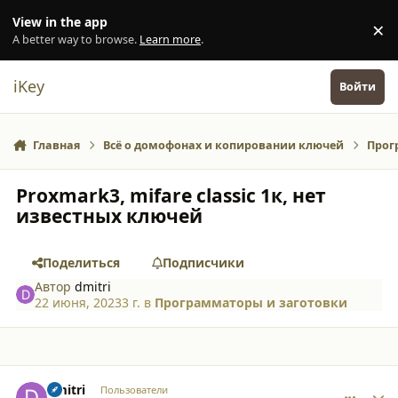
Перейти к содержанию
View in the app
×
Di
A better way to browse.
Learn more
.
iKey
Войти
Главная
Всё о домофонах и копировании ключей
Прог
Proxmark3, mifare classic 1к, нет
известных ключей
Поделиться
Подписчики
Автор
dmitri
22 июня, 2023
3 г.
в
Программаторы и заготовки
comment_45945
Author stats
dmitri
Пользователи