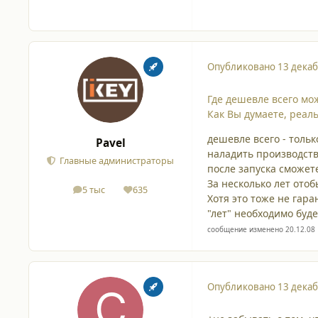
Опубликовано
13 декаб
Где дешевле всего мо
Как Вы думаете, реал
дешевле всего - тольк
Pavel
наладить производств
Главные администраторы
после запуска сможет
За несколько лет ото
5 тыс
635
сообщения
Репутация
Хотя это тоже не гар
"лет" необходимо буд
сообщение изменено 20.12.08
Опубликовано
13 декаб