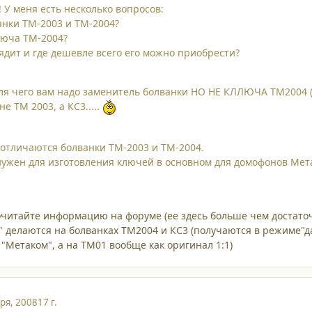
 У меня есть несколько вопросов:
нки ТМ-2003 и ТМ-2004?
люча ТМ-2004?
лядит и где дешевле всего его можно приобрести?
для чего вам надо заменитель болванки НО НЕ КЛЛЮЧА ТМ2004 (к
е ТМ 2003, а КС3.....
отличаются болванки ТМ-2003 и ТМ-2004.
ужен для изготовления ключей в основном для домофонов Мет
очитайте информацию на форуме (ее здесь больше чем достаточ
 делаются на болванках ТМ2004 и КС3 (получаются в режиме"да
"Метаком", а на ТМ01 вообще как оригинал 1:1)
ря, 2008
17 г.