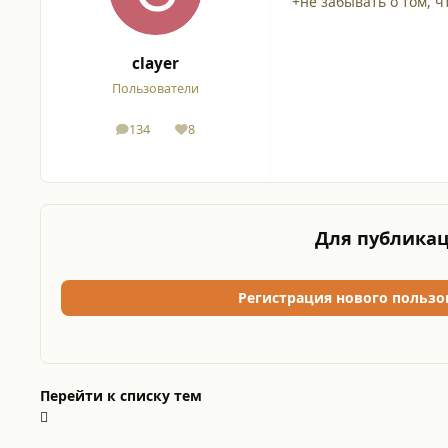
+не забывать о том, ч
clayer
Пользователи
134
8
сообщения
Репутация
Для публикац
Регистрация нового пользо
Перейти к списку тем