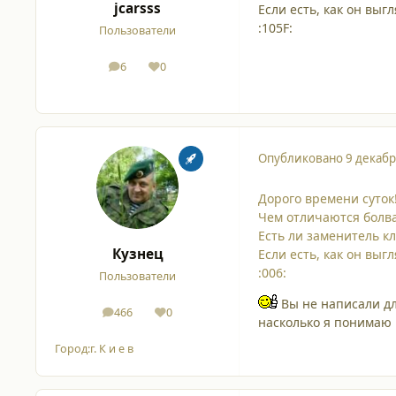
jcarsss
Если есть, как он выг
:105F:
Пользователи
6
0
сообщения
Репутация
Опубликовано
9 декабр
Дорого времени суток!
Чем отличаются болва
Есть ли заменитель к
Кузнец
Если есть, как он выг
:006:
Пользователи
Вы не написали дл
466
0
сообщения
Репутация
насколько я понимаю не
Город:
г. К и е в