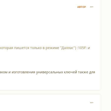
comment_375
АВТОР
торая пишется только в режиме "Даллас") :105F: и
аком и изготовления универсальных ключей также для
comment_376