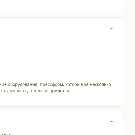
comment_377
ение оборудования, прессформ, которые за несколько
 штамповать, а железо придётся.
comment_378