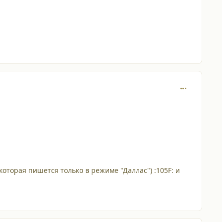
comment_375
торая пишется только в режиме "Даллас") :105F: и