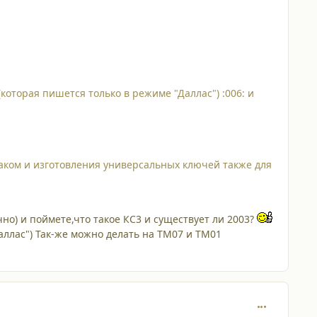
оторая пишется только в режиме "Даллас") :006: и
аком и изготовления универсальных ключей также для
но) и поймете,что такое КС3 и существует ли 2003?
ллас") Так-же можно делать на ТМ07 и ТМ01
comment_376