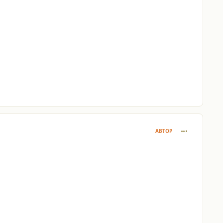
comment_377
АВТОР