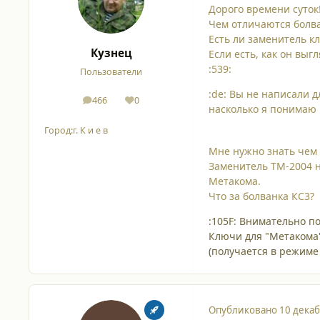
Дорого времени суток!
Чем отличаются болва
Есть ли заменитель к
Кузнец
Если есть, как он выг
:539:
Пользователи
:de: Вы не написали 
466
0
сообщения
Репутация
насколько я понимаю н
Город:
г. К и е в
Мне нужно знать чем 
Заменитель ТМ-2004 н
Метакома.
Что за болванка КС3?
:105F: Внимательно п
Ключи для "Метакома"
(получается в режиме 
Опубликовано
10 декаб