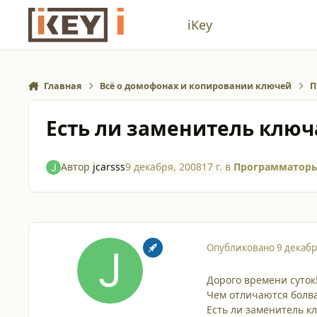
Перейти к содержанию
iKey
Главная
Всё о домофонах и копировании ключей
П
Есть ли заменитель ключ
Автор
jcarsss
9 декабря, 2008
17 г.
в
Программаторы
Опубликовано
9 декабр
Дорого времени суток!
Чем отличаются болва
Есть ли заменитель к