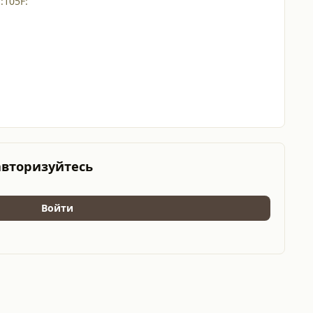
:105F:
авторизуйтесь
Войти