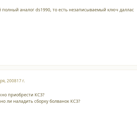
й полный аналог ds1990, то есть незаписываемый ключ даллас
ря, 2008
17 г.
жно приобрести КС3?
ьно ли наладить сборку болванок КС3?