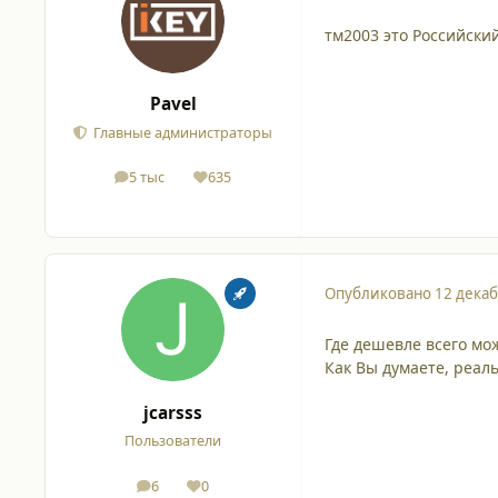
тм2003 это Российски
Pavel
Главные администраторы
5 тыс
635
сообщения
Репутация
Опубликовано
12 декаб
Где дешевле всего мо
Как Вы думаете, реал
jcarsss
Пользователи
6
0
сообщения
Репутация