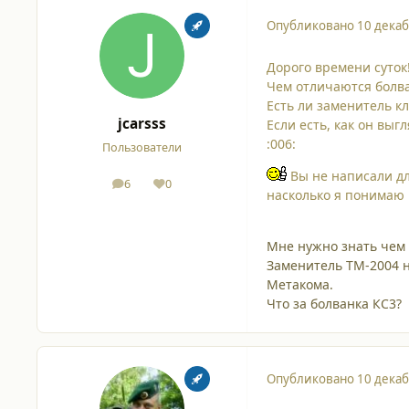
Опубликовано
10 декаб
Дорого времени суток!
Чем отличаются болва
Есть ли заменитель к
jcarsss
Если есть, как он выг
:006:
Пользователи
Вы не написали дл
6
0
сообщения
Репутация
насколько я понимаю не
Мне нужно знать чем 
Заменитель ТМ-2004 н
Метакома.
Что за болванка КС3?
Опубликовано
10 декаб