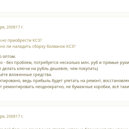
ря, 2008
17 г.
жно приобрести КС3?
ьно ли наладить сборку болванок КС3?
о оптом.
о - без проблем, потребуется несколько млн. руб и прямые руки
е делать ключи на рубль дешевле, чем покупать)
бьёте вложенные средства.
антировано, ведь прибыль будет улетать на ремонт, восстановл
ет ремонтировать неоднократно, не бумажные коробки, всё таки
ря, 2008
17 г.