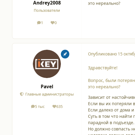
Andrey2008
это нереально?
Пользователи
1
0
сообщения
Репутация
Опубликовано
15 октяб
Здравствуйте!
Вопрос, были потерян
Pavel
это нереально?
Главные администраторы
Зависит от настойчиво
Если вы их потеряли в
5 тыс
635
сообщения
Репутация
Если далеко от дома 
Суть в том что найти
парадной в подъезде.
Но должно совпасть н