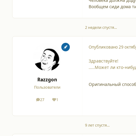
человека должна доду
Вообщем сиди дома т
2 недели спустя...
Опубликовано
29 октяб
Здравствуйте!
.....Может ли кто-ниб
Razzgon
Оригинальный способ 
Пользователи
27
1
сообщения
Репутация
9 лет спустя...