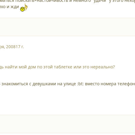
маться поискать+настойчивость и немного "удачи" у этого нех
ихо и жди
ря, 2008
17 г.
удь найти мой дом по этой таблетке или это нереально?
знакомиться с девушками на улице :bt: вместо номера телефон