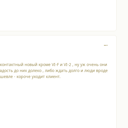
comment_197
онтактный новый кроме VI-F и VI-2 , ну уж очень они
дость до них долеко , либо ждать долго и люди вроде
дешевле - короче уходит клиент.