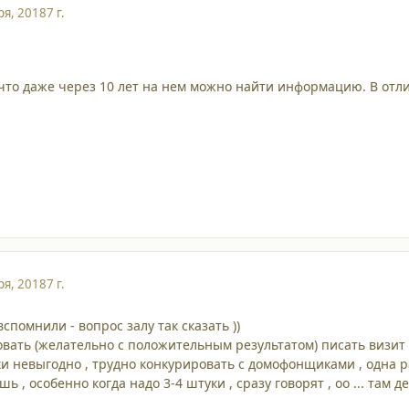
ря, 2018
7 г.
что даже через 10 лет на нем можно найти информацию. В отл
ря, 2018
7 г.
вспомнили - вопрос залу так сказать ))
вать (желательно с положительным результатом) писать визит к
ки невыгодно , трудно конкурировать с домофонщиками , одна ра
шь , особенно когда надо 3-4 штуки , сразу говорят , оо ... там 