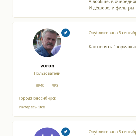
А вообще, в очередно
И дёшево, и фильтры 
Опубликовано
3 сентяб
Как понять-"нормаль
voron
Пользователи
40
3
сообщения
Репутация
Город:
Новосибирск
Интересы:
Всё
Опубликовано
3 сентяб