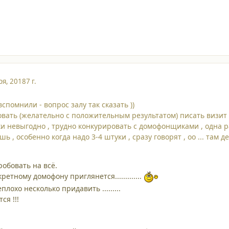
ря, 2018
7 г.
вспомнили - вопрос залу так сказать ))
вать (желательно с положительным результатом) писать визит к
ки невыгодно , трудно конкурировать с домофонщиками , одна ра
шь , особенно когда надо 3-4 штуки , сразу говорят , оо ... там 
робовать на всё.
ретному домофону приглянется.............
лохо несколько придавить .........
ся !!!