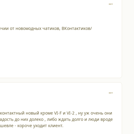
comment_197
ичии от новомодных чатиков, ВКонтактиков/
comment_197
онтактный новый кроме VI-F и VI-2 , ну уж очень они
дость до них долеко , либо ждать долго и люди вроде
дешевле - короче уходит клиент.