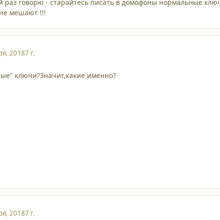
й раз говорю - старайтесь писать в домофоны нормальные клю
не мешают !!!
ря, 2018
7 г.
ные" ключи?Значит,какие именно?
ря, 2018
7 г.