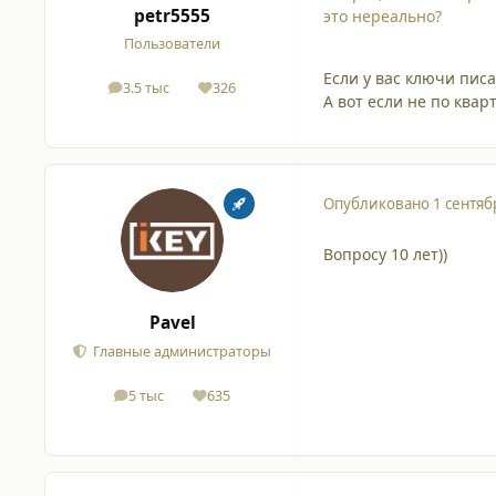
petr5555
это нереально?
Пользователи
Если у вас ключи писа
3.5 тыс
326
сообщения
Репутация
А вот если не по ква
Опубликовано
1 сентяб
Вопросу 10 лет))
Pavel
Главные администраторы
5 тыс
635
сообщения
Репутация