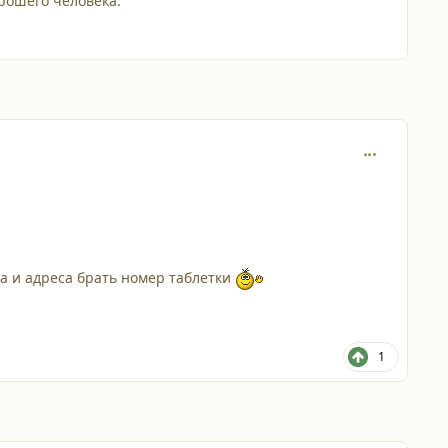
орошего человека.
comment_362
а и адреса брать номер таблетки
1