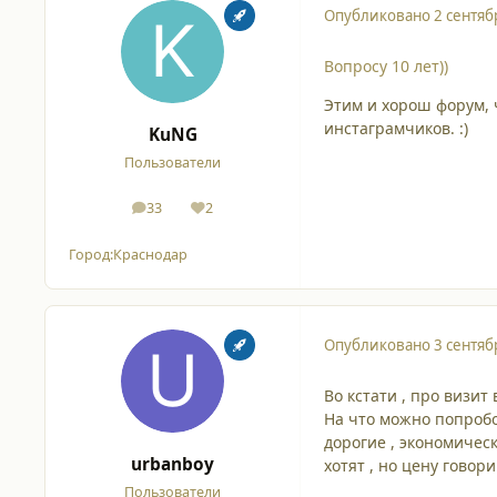
Опубликовано
2 сентяб
Вопросу 10 лет))
Этим и хорош форум, 
инстаграмчиков. :)
KuNG
Пользователи
33
2
сообщения
Репутация
Город:
Краснодар
Опубликовано
3 сентяб
Во кстати , про визит 
На что можно попробо
дорогие , экономичес
urbanboy
хотят , но цену говори
Пользователи