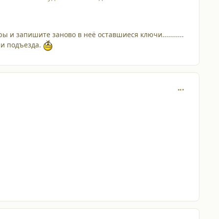
 и запишите заново в неё оставшиеся ключи...........
чи подъезда.
comment_197