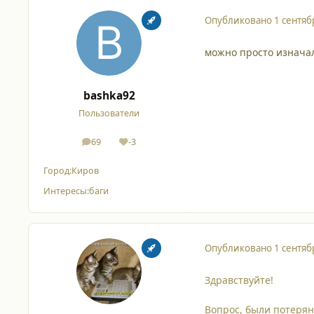
Опубликовано
1 сентяб
можно просто изначал
bashka92
Пользователи
69
-3
сообщения
Репутация
Город:
Киров
Интересы:
баги
Опубликовано
1 сентяб
Здравствуйте!
Вопрос, были потерян