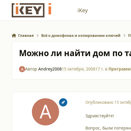
Перейти к содержанию
iKey
Главная
Всё о домофонах и копировании ключей
П
Можно ли найти дом по т
Автор
Andrey2008
15 октября, 2008
17 г.
в
Программ
Опубликовано
15 октяб
Здравствуйте!
Вопрос, были потерян