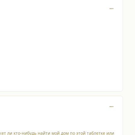
comment_197
comment_197
ет ли кто-нибудь найти мой дом по этой таблетке или