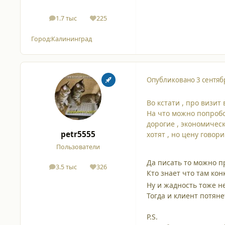
1.7 тыс
225
сообщения
Репутация
Город:
Калининград
Опубликовано
3 сентяб
Во кстати , про визит 
На что можно попробо
дорогие , экономичес
petr5555
хотят , но цену говори
Пользователи
Да писать то можно п
3.5 тыс
326
сообщения
Репутация
Кто знает что там конк
Ну и жадность тоже неп
Тогда и клиент потянет
P.S.