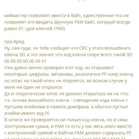
кеймастер позволяет ввести 6 байт, единственное что не
позволяет это вводить вручную FAM байт, который всегда
равен 01. (для ключей 1990)
про бред.
Ну, сам суди, он тебе сообщил что CRC у этого волшебного
ключа 3D, а это значит что код ключа скоре всего такой 3D
00 00 00 00 00 00 01
Уже давно лично проверял этот код, он открывает
некоторые цифралы, метакомы, аналогично FF-ному ключу,
но элтис на такой ключ не откроется, во всяком случае у
меня ни один не открылся.
Да и теоретически элтис не должен открыться ни на что,
т.к. основа волшебного ключа - совпадение кода ключа с
пустыми ячейками в памяти домофона. а обычно пустые
ячейки имеют код FF.
В элтисе же проверяется ни только код ключа, но и сама
конттрольная сумма, и FAM то есть у нас весь ключ вместе
с контрольной суммой и байтом FAM должен содержать FF,