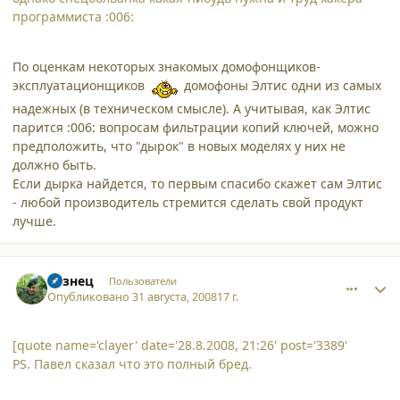
программиста :006:
По оценкам некоторых знакомых домофонщиков-
эксплуатационщиков
домофоны Элтис одни из самых
надежных (в техническом смысле). А учитывая, как Элтис
парится :006: вопросам фильтрации копий ключей, можно
предположить, что "дырок" в новых моделях у них не
должно быть.
Если дырка найдется, то первым спасибо скажет сам Элтис
- любой производитель стремится сделать свой продукт
лучше.
comment_3401
Author stats
Кузнец
Пользователи
Опубликовано
31 августа, 2008
17 г.
[quote name='clayer' date='28.8.2008, 21:26' post='3389'
PS. Павел сказал что это полный бред.