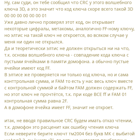
Ну, сам суди, он тебе сообщил что CRC у этого волшебного
ключа 3D, а это значит что код ключа скоре всего такой 3D
00 00 00 00 00 00 01
Уже давно лично проверял этот код, он открывает
некоторые цифралы, метакомы, аналогично FF-ному ключу,
но элтис на такой ключ не откроется, во всяком случае у
меня ни один не открылся.
Да и теоретически элтис не должен открыться ни на что,
т.к. основа волшебного ключа - совпадение кода ключа с
пустыми ячейками в памяти домофона. а обычно пустые
ячейки имеют код FF.
В элтисе же проверяется ни только код ключа, но и сама
конттрольная сумма, и FAM то есть у нас весь ключ вместе
с контрольной суммой и байтом FAM должен содержать FF,
но этот ключ не прочтётся, т.к. при коде ВСЕ ff и FAM 01
контрольная сумма равна 2F.
А в домофоне ячейка имеет FF, значит не откроет.
итак, не вводя правильное CRC будем имать отказ чтении,
т.к. домофон это расценит как ошибку чтения ключа
Если неверите берите ключт тм2004 без букв МК с выбитой