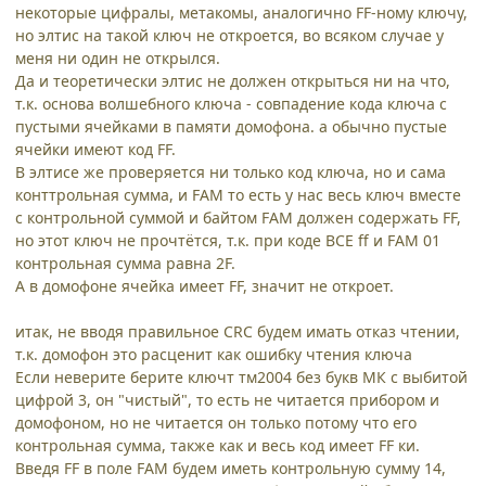
некоторые цифралы, метакомы, аналогично FF-ному ключу,
но элтис на такой ключ не откроется, во всяком случае у
меня ни один не открылся.
Да и теоретически элтис не должен открыться ни на что,
т.к. основа волшебного ключа - совпадение кода ключа с
пустыми ячейками в памяти домофона. а обычно пустые
ячейки имеют код FF.
В элтисе же проверяется ни только код ключа, но и сама
конттрольная сумма, и FAM то есть у нас весь ключ вместе
с контрольной суммой и байтом FAM должен содержать FF,
но этот ключ не прочтётся, т.к. при коде ВСЕ ff и FAM 01
контрольная сумма равна 2F.
А в домофоне ячейка имеет FF, значит не откроет.
итак, не вводя правильное CRC будем имать отказ чтении,
т.к. домофон это расценит как ошибку чтения ключа
Если неверите берите ключт тм2004 без букв МК с выбитой
цифрой 3, он "чистый", то есть не читается прибором и
домофоном, но не читается он только потому что его
контрольная сумма, также как и весь код имеет FF ки.
Введя FF в поле FAM будем иметь контрольную сумму 14,