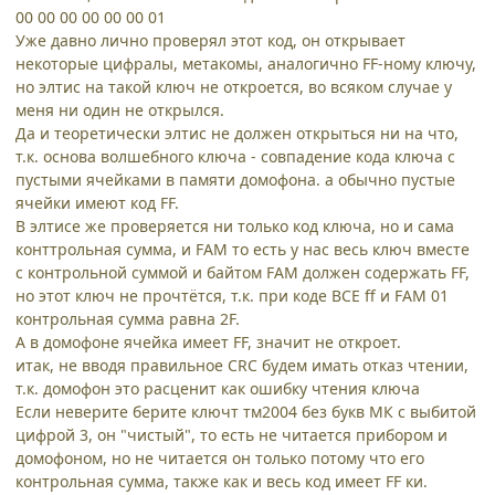
00 00 00 00 00 00 01
Уже давно лично проверял этот код, он открывает
некоторые цифралы, метакомы, аналогично FF-ному ключу,
но элтис на такой ключ не откроется, во всяком случае у
меня ни один не открылся.
Да и теоретически элтис не должен открыться ни на что,
т.к. основа волшебного ключа - совпадение кода ключа с
пустыми ячейками в памяти домофона. а обычно пустые
ячейки имеют код FF.
В элтисе же проверяется ни только код ключа, но и сама
конттрольная сумма, и FAM то есть у нас весь ключ вместе
с контрольной суммой и байтом FAM должен содержать FF,
но этот ключ не прочтётся, т.к. при коде ВСЕ ff и FAM 01
контрольная сумма равна 2F.
А в домофоне ячейка имеет FF, значит не откроет.
итак, не вводя правильное CRC будем имать отказ чтении,
т.к. домофон это расценит как ошибку чтения ключа
Если неверите берите ключт тм2004 без букв МК с выбитой
цифрой 3, он "чистый", то есть не читается прибором и
домофоном, но не читается он только потому что его
контрольная сумма, также как и весь код имеет FF ки.