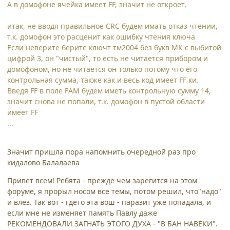
А в домофоне ячейка имеет FF, значит не откроет.
итак, не вводя правильное CRC будем имать отказ чтении,
т.к. домофон это расценит как ошибку чтения ключа
Если неверите берите ключт тм2004 без букв МК с выбитой
цифрой 3, он "чистый", то есть не читается прибором и
домофоном, но не читается он только потому что его
контрольная сумма, также как и весь код имеет FF ки.
Введя FF в поле FAM будем иметь контрольную сумму 14,
значит снова не попали, т.к. домофон в пустой области
имеет FF
...
Значит пришла пора напомнить очередной раз про
кидалово Балалаева
Привет всем! Ребята - прежде чем зарегится на этом
форуме, я прорыл носом все темы, потом решил, что"надо"
и влез. Так вот - гдето эта вош - паразит уже попадала, и
если мне не изменяет память Павлу даже
РЕКОМЕНДОВАЛИ ЗАГНАТЬ ЭТОГО ДУХА - "В БАН НАВЕКИ".