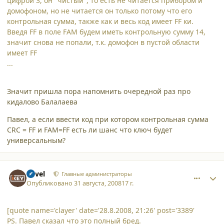
цифрой 3, он "чистый", то есть не читается прибором и
домофоном, но не читается он только потому что его
контрольная сумма, также как и весь код имеет FF ки.
Введя FF в поле FAM будем иметь контрольную сумму 14,
значит снова не попали, т.к. домофон в пустой области
имеет FF
...
Значит пришла пора напомнить очередной раз про
кидалово Балалаева
Павел, а если ввести код при котором контрольная сумма
CRC = FF и FAM=FF есть ли шанс что ключ будет
универсальным?
comment_3398
Author stats
Pavel
Главные администраторы
Опубликовано
31 августа, 2008
17 г.
[quote name='clayer' date='28.8.2008, 21:26' post='3389'
PS. Павел сказал что это полный бред.