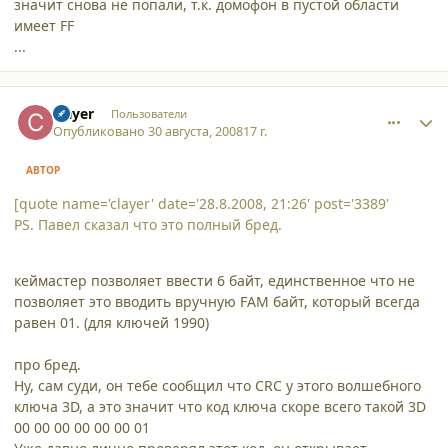
значит снова не попали, т.к. домофон в пустой области
имеет FF
...
comment_3396
Author stats
clayer
Пользователи
Опубликовано
30 августа, 2008
17 г.
АВТОР
[quote name='clayer' date='28.8.2008, 21:26' post='3389'
PS. Павел сказал что это полный бред.
кеймастер позволяет ввести 6 байт, единственное что не
позволяет это вводить вручную FAM байт, который всегда
равен 01. (для ключей 1990)
про бред.
Ну, сам суди, он тебе сообщил что CRC у этого волшебного
ключа 3D, а это значит что код ключа скоре всего такой 3D
00 00 00 00 00 00 01