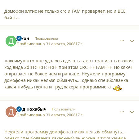
Домофон элтис не только crc и FAM проверяет, но и ВСЕ
байты..
comment_3399
Author stats
Джон
Пользователи
Опубликовано
31 августа, 2008
17 г.
максимум что мне удалось сделать так это записать в ключ
код вида 2d:FF:FF:FF:FF:FF при этом CRC=FF FAM=FF. Но ключ
открывает не более чем и раньше. Неужели программу
домофона никак нельзя обмануть... однако спецболванка
какая-нибудь нужна и труд хакера программиста
comment_3400
Author stats
Дед Похабыч
Пользователи
Опубликовано
31 августа, 2008
17 г.
Неужели программу домофона никак нельзя обмануть...
однако спецболванка какая-нибудь нужна и труд хакера