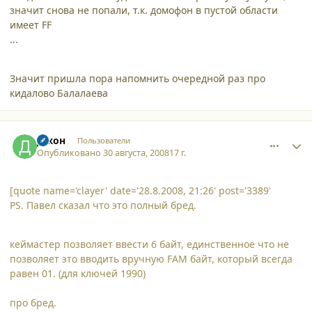
значит снова не попали, т.к. домофон в пустой области
имеет FF
...
Значит пришла пора напомнить очередной раз про
кидалово Балалаева
comment_3397
Author stats
Джон
Пользователи
Опубликовано
30 августа, 2008
17 г.
[quote name='clayer' date='28.8.2008, 21:26' post='3389'
PS. Павел сказал что это полный бред.
кеймастер позволяет ввести 6 байт, единственное что не
позволяет это вводить вручную FAM байт, который всегда
равен 01. (для ключей 1990)
про бред.