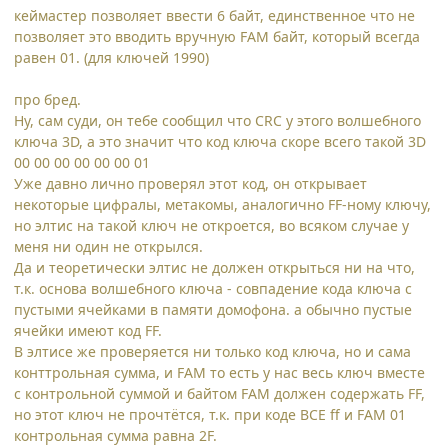
кеймастер позволяет ввести 6 байт, единственное что не
позволяет это вводить вручную FAM байт, который всегда
равен 01. (для ключей 1990)
про бред.
Ну, сам суди, он тебе сообщил что CRC у этого волшебного
ключа 3D, а это значит что код ключа скоре всего такой 3D
00 00 00 00 00 00 01
Уже давно лично проверял этот код, он открывает
некоторые цифралы, метакомы, аналогично FF-ному ключу,
но элтис на такой ключ не откроется, во всяком случае у
меня ни один не открылся.
Да и теоретически элтис не должен открыться ни на что,
т.к. основа волшебного ключа - совпадение кода ключа с
пустыми ячейками в памяти домофона. а обычно пустые
ячейки имеют код FF.
В элтисе же проверяется ни только код ключа, но и сама
конттрольная сумма, и FAM то есть у нас весь ключ вместе
с контрольной суммой и байтом FAM должен содержать FF,
но этот ключ не прочтётся, т.к. при коде ВСЕ ff и FAM 01
контрольная сумма равна 2F.