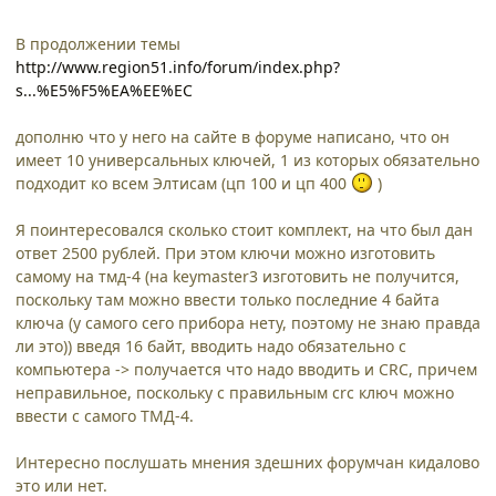
В продолжении темы
http://www.region51.info/forum/index.php?
s...%E5%F5%EA%EE%EC
дополню что у него на сайте в форуме написано, что он
имеет 10 универсальных ключей, 1 из которых обязательно
подходит ко всем Элтисам (цп 100 и цп 400
)
Я поинтересовался сколько стоит комплект, на что был дан
ответ 2500 рублей. При этом ключи можно изготовить
самому на тмд-4 (на keymaster3 изготовить не получится,
поскольку там можно ввести только последние 4 байта
ключа (у самого сего прибора нету, поэтому не знаю правда
ли это)) введя 16 байт, вводить надо обязательно с
компьютера -> получается что надо вводить и CRC, причем
неправильное, поскольку с правильным crc ключ можно
ввести с самого ТМД-4.
Интересно послушать мнения здешних форумчан кидалово
это или нет.