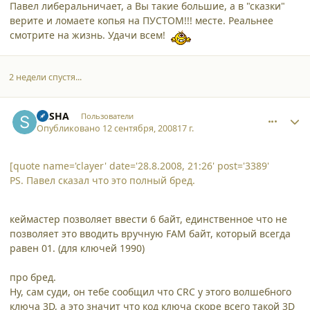
Павел либеральничает, а Вы такие большие, а в "сказки"
верите и ломаете копья на ПУСТОМ!!! месте. Реальнее
смотрите на жизнь. Удачи всем!
2 недели спустя...
comment_3443
Author stats
SASHA
Пользователи
Опубликовано
12 сентября, 2008
17 г.
[quote name='clayer' date='28.8.2008, 21:26' post='3389'
PS. Павел сказал что это полный бред.
кеймастер позволяет ввести 6 байт, единственное что не
позволяет это вводить вручную FAM байт, который всегда
равен 01. (для ключей 1990)
про бред.
Ну, сам суди, он тебе сообщил что CRC у этого волшебного
ключа 3D, а это значит что код ключа скоре всего такой 3D