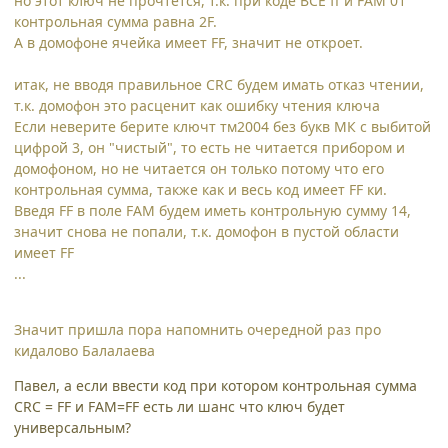
но этот ключ не прочтётся, т.к. при коде ВСЕ ff и FAM 01
контрольная сумма равна 2F.
А в домофоне ячейка имеет FF, значит не откроет.
итак, не вводя правильное CRC будем имать отказ чтении,
т.к. домофон это расценит как ошибку чтения ключа
Если неверите берите ключт тм2004 без букв МК с выбитой
цифрой 3, он "чистый", то есть не читается прибором и
домофоном, но не читается он только потому что его
контрольная сумма, также как и весь код имеет FF ки.
Введя FF в поле FAM будем иметь контрольную сумму 14,
значит снова не попали, т.к. домофон в пустой области
имеет FF
...
Значит пришла пора напомнить очередной раз про
кидалово Балалаева
Павел, а если ввести код при котором контрольная сумма
CRC = FF и FAM=FF есть ли шанс что ключ будет
универсальным?