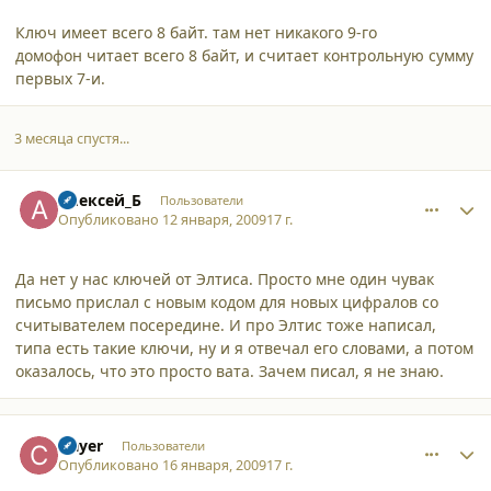
Ключ имеет всего 8 байт. там нет никакого 9-го
домофон читает всего 8 байт, и считает контрольную сумму
первых 7-и.
3 месяца спустя...
comment_3872
Author stats
Алексей_Б
Пользователи
Опубликовано
12 января, 2009
17 г.
Да нет у нас ключей от Элтиса. Просто мне один чувак
письмо прислал с новым кодом для новых цифралов со
считывателем посередине. И про Элтис тоже написал,
типа есть такие ключи, ну и я отвечал его словами, а потом
оказалось, что это просто вата. Зачем писал, я не знаю.
comment_3890
Author stats
clayer
Пользователи
Опубликовано
16 января, 2009
17 г.