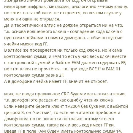
Уже давно лично проверял этот код, он открывает
некоторые цифралы, метакомы, аналогично FF-ному ключу,
но элтис на такой ключ не откроется, во всяком случае у
меня ни один не открылся.
Да и теоретически элтис не должен открыться ни на что,
т.к. основа волшебного ключа - совпадение кода ключа с
пустыми ячейками в памяти домофона. а обычно пустые
ячейки имеют код FF.
В элтисе же проверяется ни только код ключа, но и сама
конттрольная сумма, и FAM то есть у нас весь ключ вместе
с контрольной суммой и байтом FAM должен содержать FF,
но этот ключ не прочтётся, т.к. при коде ВСЕ ff и FAM 01
контрольная сумма равна 2F.
А в домофоне ячейка имеет FF, значит не откроет.
итак, не вводя правильное CRC будем имать отказ чтении,
т.к. домофон это расценит как ошибку чтения ключа
Если неверите берите ключт тм2004 без букв МК с выбитой
цифрой 3, он "чистый", то есть не читается прибором и
домофоном, но не читается он только потому что его
контрольная сумма, также как и весь код имеет FF ки.
Введя FF в поле FAM будем иметь контрольную сумму 14,