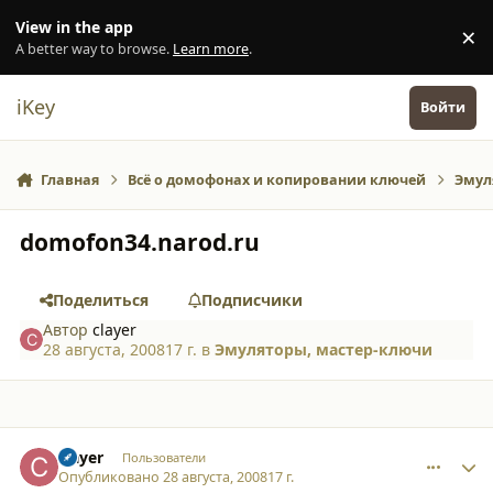
Перейти к содержанию
View in the app
×
Di
A better way to browse.
Learn more
.
iKey
Войти
Главная
Всё о домофонах и копировании ключей
Эмул
domofon34.narod.ru
Поделиться
Подписчики
Автор
clayer
28 августа, 2008
17 г.
в
Эмуляторы, мастер-ключи
comment_3389
Author stats
clayer
Пользователи
Опубликовано
28 августа, 2008
17 г.