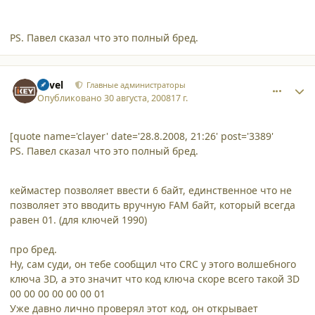
PS. Павел сказал что это полный бред.
comment_3393
Author stats
Pavel
Главные администраторы
Опубликовано
30 августа, 2008
17 г.
[quote name='clayer' date='28.8.2008, 21:26' post='3389'
PS. Павел сказал что это полный бред.
кеймастер позволяет ввести 6 байт, единственное что не
позволяет это вводить вручную FAM байт, который всегда
равен 01. (для ключей 1990)
про бред.
Ну, сам суди, он тебе сообщил что CRC у этого волшебного
ключа 3D, а это значит что код ключа скоре всего такой 3D
00 00 00 00 00 00 01
Уже давно лично проверял этот код, он открывает