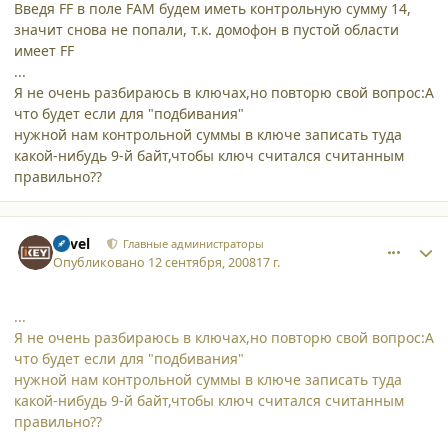
Введя FF в поле FAM будем иметь контрольную сумму 14,
значит снова не попали, т.к. домофон в пустой области
имеет FF
...
Я не очень разбираюсь в ключах,но повторю свой вопрос:А
что будет если для "подбивания"
нужной нам контрольной суммы в ключе записать туда
какой-нибудь 9-й байт,чтобы ключ считался считанным
правильно??
comment_3444
Author stats
Pavel
Главные администраторы
Опубликовано
12 сентября, 2008
17 г.
...
Я не очень разбираюсь в ключах,но повторю свой вопрос:А
что будет если для "подбивания"
нужной нам контрольной суммы в ключе записать туда
какой-нибудь 9-й байт,чтобы ключ считался считанным
правильно??