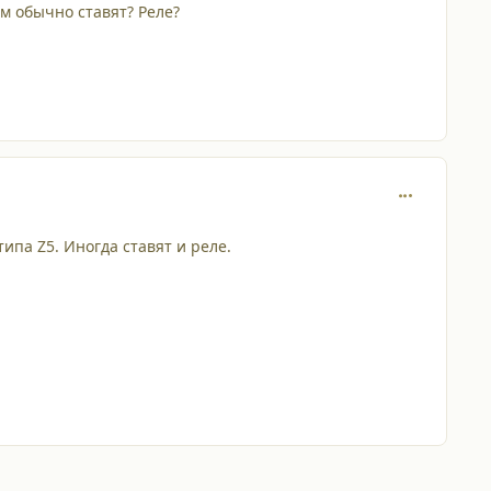
м обычно ставят? Реле?
comment_320
ипа Z5. Иногда ставят и реле.