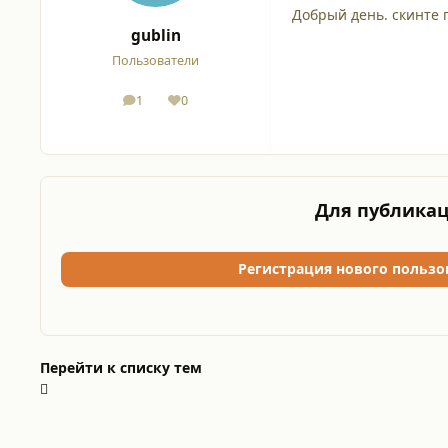
Добрый день. скинте 
gublin
Пользователи
1
0
сообщения
Репутация
Для публикац
Регистрация нового пользо
Перейти к списку тем