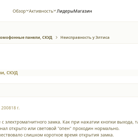
Обзор
Активность
Лидеры
Магазин
омофонные панели, СКУД
Неисправность у Элтиса
и, СКУД
, 2008
18 г.
 с электромагнитного замка. Как при нажатии кнопки выхода,
гнал открыто или световой "опен" проходин нормально.
ествовало слишком короткое время открытия замка.