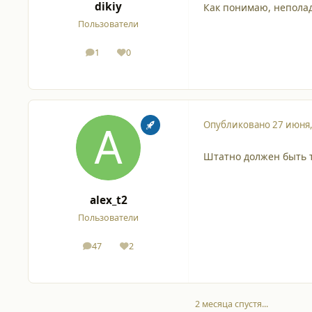
dikiy
Как понимаю, неполад
Пользователи
1
0
сообщения
Репутация
Опубликовано
27 июня
Штатно должен быть та
alex_t2
Пользователи
47
2
сообщения
Репутация
2 месяца спустя...