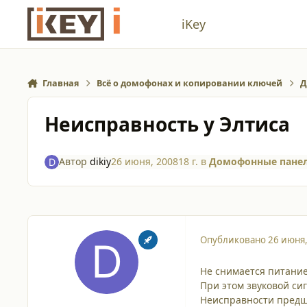
Перейти к содержанию
iKey
Главная
Всё о домофонах и копировании ключей
Д
Неисправность у Элтиса
Автор
dikiy
26 июня, 2008
18 г.
в
Домофонные панел
Опубликовано
26 июня
Не снимается питание
При этом звуковой си
Неисправности предш