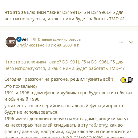
Что это за ключики такие? DS1991L-F5 и DS1996L-F5 для
чего используются, и как с ними будет работать TMD-4?
comment_3163
Author stats
Pavel
Главные администраторы
Опубликовано
10 июня, 2008
18 г.
Что это за ключики такие? DS1991L-F5 и DS1996L-F5 для
чего используются, и как с ними будет работать TMD-4?
Сегодня "раззгон" на разгоне, решил "узнать всё"!
Это похвально)
1991 и 1996 в домофоне и дубликаторе будет вести себя как
и обычный 1990
у них есть тот же серийник. остальный функциипросто
будут не использоваться.
1996 имеет дополнительную память. домофонщики могут
из некоторых панелей скидывать в эту таблетку, как во
флешку данные, настройки, коды ключей, и переносить их
в другую панель. при этом КОД САМОГО КЛЮЧА всегда