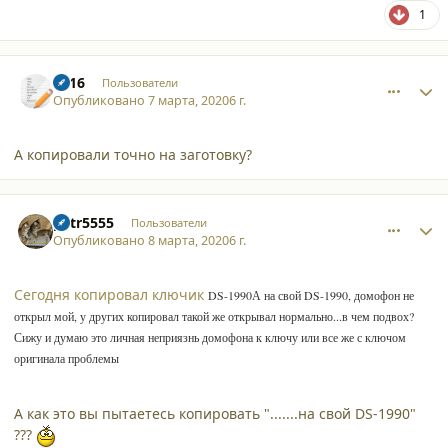
1
comment_24189
Author stats
2516
Пользователи
Опубликовано
7 марта, 2020
6 г.
А копировали точно на заготовку?
comment_24190
Author stats
petr5555
Пользователи
Опубликовано
8 марта, 2020
6 г.
Сегодня копировал ключик
DS-1990А на свой
DS-1990, домофон не
открыл мой, у других копировал такой же открывал нормально...в чем подвох?
Сижу и думаю это личная неприязнь домофона к ключу или все же с ключом
оригинала проблемы
А как это вы пытаетесь копировать ".......на свой DS-1990"
???