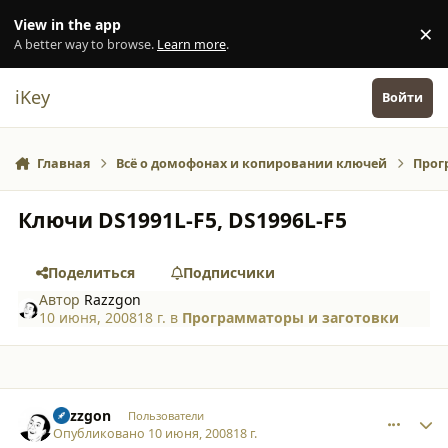
Перейти к содержанию
View in the app
×
Di
A better way to browse.
Learn more
.
iKey
Войти
Главная
Всё о домофонах и копировании ключей
Прог
Ключи DS1991L-F5, DS1996L-F5
Поделиться
Подписчики
Автор
Razzgon
10 июня, 2008
18 г.
в
Программаторы и заготовки
comment_3158
Author stats
Razzgon
Пользователи
Опубликовано
10 июня, 2008
18 г.