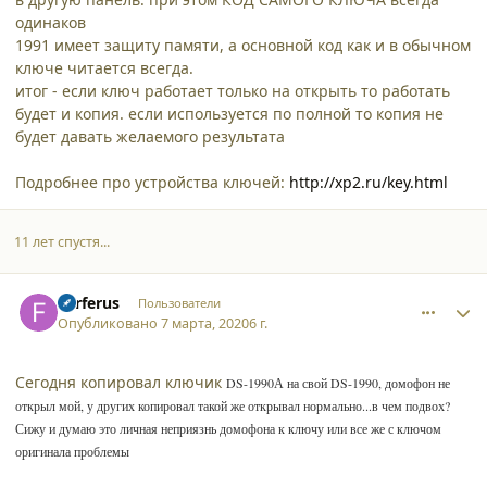
одинаков
1991 имеет защиту памяти, а основной код как и в обычном
ключе читается всегда.
итог - если ключ работает только на открыть то работать
будет и копия. если используется по полной то копия не
будет давать желаемого результата
Подробнее про устройства ключей:
http://xp2.ru/key.html
11 лет спустя...
comment_24187
Author stats
Ferferus
Пользователи
Опубликовано
7 марта, 2020
6 г.
Сегодня копировал ключик
DS-1990А на свой
DS-1990, домофон не
открыл мой, у других копировал такой же открывал нормально...в чем подвох?
Сижу и думаю это личная неприязнь домофона к ключу или все же с ключом
оригинала проблемы