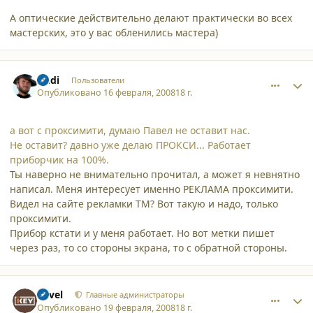
А оптические действительно делают практически во всех
мастерских, это у вас обленились мастера)
comment_3015
Author stats
Andi
Пользователи
Опубликовано
16 февраля, 2008
18 г.
а вот с проксимити, думаю Павел не оставит нас.
Не оставит? давно уже делаю ПРОКСИ... Работает
приборчик на 100%.
Ты наверно не внимательно прочитал, а может я невнятно
написал. Меня интересует именно РЕКЛАМА проксимити.
Видел на сайте рекламки ТМ? Вот такую и надо, только
проксимити.
Прибор кстати и у меня работает. Но вот метки пишет
через раз, то со стороны экрана, то с обратной стороны.
comment_3018
Author stats
Pavel
Главные администраторы
Опубликовано
19 февраля, 2008
18 г.