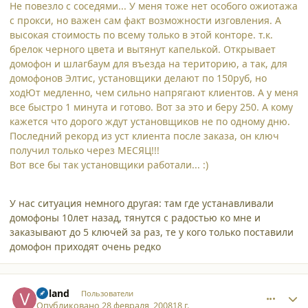
Не повезло с соседями... У меня тоже нет особого ожиотажа
с прокси, но важен сам факт возможности изговления. А
высокая стоимость по всему только в этой конторе. т.к.
брелок черного цвета и вытянут капелькой. Открывает
домофон и шлагбаум для въезда на територию, а так, для
домофонов Элтис, установщики делают по 150руб, но
ходЮт медленно, чем сильно напрягают клиентов. А у меня
все быстро 1 минута и готово. Вот за это и беру 250. А кому
кажется что дорого ждут установщиков не по одному дню.
Последний рекорд из уст клиента после заказа, он ключ
получил только через МЕСЯЦ!!!
Вот все бы так установщики работали... :)
У нас ситуация немного другая: там где устанавливали
домофоны 10лет назад, тянутся с радостью ко мне и
заказывают до 5 ключей за раз, те у кого только поставили
домофон приходят очень редко
comment_3033
Author stats
Voland
Пользователи
Опубликовано
28 февраля, 2008
18 г.