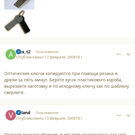
comment_2992
Author stats
alex_t2
Пользователи
Опубликовано
12 февраля, 2008
18 г.
Оптические ключи копируются при помощи резака и
дрели за пять минут. Берёте кусок пластикового короба,
вырезаете заготовку и по исходному ключу как по шаблону
сверлите.
comment_2996
Author stats
Voland
Пользователи
Опубликовано
13 февраля, 2008
18 г.
Простое приспособление: в металле прорезается паз (для