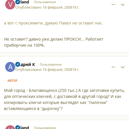
Voland
Пользователи
Опубликовано
16 февраля, 2008
18 г.
а вот с проксимити, думаю Павел не оставит нас.
Не оставит? давно уже делаю ПРОКСИ... Работает
приборчик на 100%.
comment_3007
Author stats
Андрей К
Пользователи
Опубликовано
16 февраля, 2008
18 г.
АВТОР
Мой город - Благовещенск (250 тыс.) А где заготовки купить,
для оптических ключей, с доставкой в другой город? И как
копировать ключи которые выглядят как "палочки"
вставляющиеся в "дырочку"?
comment_3008
Author stats
Voland
Пользователи