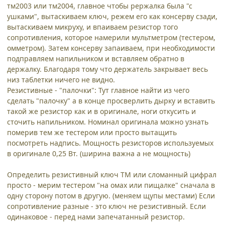
тм2003 или тм2004, главное чтобы рержалка была "с
ушками", вытаскиваем ключ, режем его как консерву сзади,
вытаскиваем микруху, и впаиваем резистор того
сопротивления, которое намерили мультметром (тестером,
омметром). Затем консерву запаиваем, при необходимости
подправляем напильником и вставляем обратно в
держалку. Благодаря тому что держатель закрывает весь
низ таблетки ничего не видно.
Резистивные - "палочки": Тут главное найти из чего
сделать "палочку" а в конце просверлить дырку и вставить
такой же резистор как и в оригинале, ноги откусить и
сточить напильником. Номинал оригинала можно узнать
померив тем же тестером или просто вытащить
посмотреть надпись. Мощность резисторов используемых
в оригинале 0,25 Вт. (ширина важна а не мощность)
Определить резистивный ключ ТМ или сломанный цифрал
просто - мерим тестером "на омах или пищалке" сначала в
одну сторону потом в другую. (меняем щупы местами) Если
сопротивление разные - это ключ не резистивный. Если
одинаковое - перед нами запечатанный резистор.