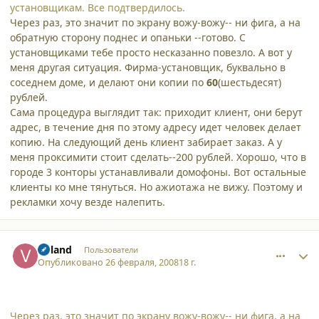
установщикам. Все подтвердилось.
Через раз, это значит по экрану вожу-вожу-- ни фига, а на
обратную сторону поднес и опаньки --готово. С
установщиками тебе просто несказанно повезло. А вот у
меня другая ситуация. Фирма-установщик, буквально в
соседнем доме, и делают они копии по
60
(шестьдесят)
рублей.
Сама процедура выглядит так: приходит клиент, они берут
адрес, в течение дня по этому адресу идет человек делает
копию. На следующий день клиент забирает заказ. А у
меня проксимити стоит сделать--200 рублей. Хорошо, что в
городе 3 конторы устанавливали домофоны. Вот остальные
клиенты ко мне тянуться. Но ажиотажа не вижу. Поэтому и
рекламки хочу везде налепить.
comment_3029
Author stats
Voland
Пользователи
Опубликовано
26 февраля, 2008
18 г.
Через раз, это значит по экрану вожу-вожу-- ни фига, а на