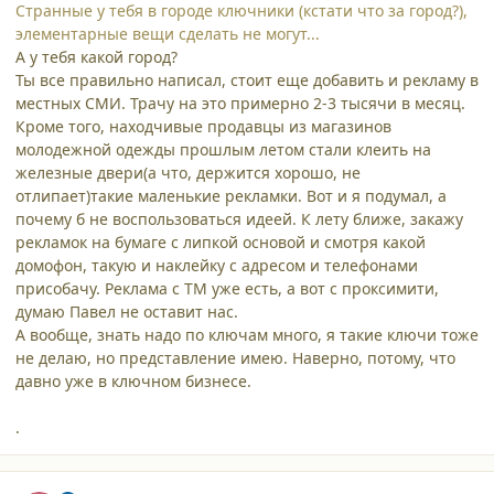
Странные у тебя в городе ключники (кстати что за город?),
элементарные вещи сделать не могут...
А у тебя какой город?
Ты все правильно написал, стоит еще добавить и рекламу в
местных СМИ. Трачу на это примерно 2-3 тысячи в месяц.
Кроме того, находчивые продавцы из магазинов
молодежной одежды прошлым летом стали клеить на
железные двери(а что, держится хорошо, не
отлипает)такие маленькие рекламки. Вот и я подумал, а
почему б не воспользоваться идеей. К лету ближе, закажу
рекламок на бумаге с липкой основой и смотря какой
домофон, такую и наклейку с адресом и телефонами
присобачу. Реклама с ТМ уже есть, а вот с проксимити,
думаю Павел не оставит нас.
А вообще, знать надо по ключам много, я такие ключи тоже
не делаю, но представление имею. Наверно, потому, что
давно уже в ключном бизнесе.
.
comment_3006
Author stats