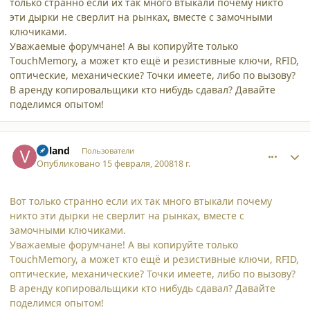
только странно если их так много втыкали почему никто
эти дырки не сверлит на рынках, вместе с замочными
ключиками.
Уважаемые форумчане! А вы копируйте только
ТouchМemory, а может кто ещё и резистивные ключи, RFID,
оптические, механические? Точки имеете, либо по вызову?
В аренду копировальщики кто нибудь сдавал? Давайте
поделимся опытом!
comment_3001
Author stats
Voland
Пользователи
Опубликовано
15 февраля, 2008
18 г.
Вот только странно если их так много втыкали почему
никто эти дырки не сверлит на рынках, вместе с
замочными ключиками.
Уважаемые форумчане! А вы копируйте только
ТouchМemory, а может кто ещё и резистивные ключи, RFID,
оптические, механические? Точки имеете, либо по вызову?
В аренду копировальщики кто нибудь сдавал? Давайте
поделимся опытом!