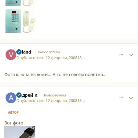
comment_2990
Author stats
Voland
Пользователи
Опубликовано
12 февраля, 2008
18 г.
Фото ключа выложи... А то не совсем понятно...
comment_2991
Author stats
Андрей К
Пользователи
Опубликовано
12 февраля, 2008
18 г.
АВТОР
Вот фото