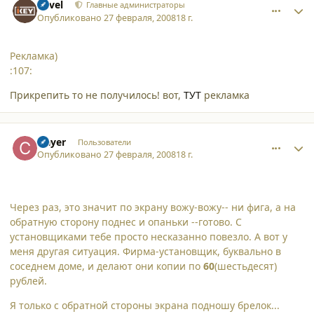
Pavel
Главные администраторы
Опубликовано
27 февраля, 2008
18 г.
Рекламка)
:107:
Прикрепить то не получилось! вот,
ТУТ
рекламка
comment_3032
Author stats
clayer
Пользователи
Опубликовано
27 февраля, 2008
18 г.
Через раз, это значит по экрану вожу-вожу-- ни фига, а на
обратную сторону поднес и опаньки --готово. С
установщиками тебе просто несказанно повезло. А вот у
меня другая ситуация. Фирма-установщик, буквально в
соседнем доме, и делают они копии по
60
(шестьдесят)
рублей.
Я только с обратной стороны экрана подношу брелок...