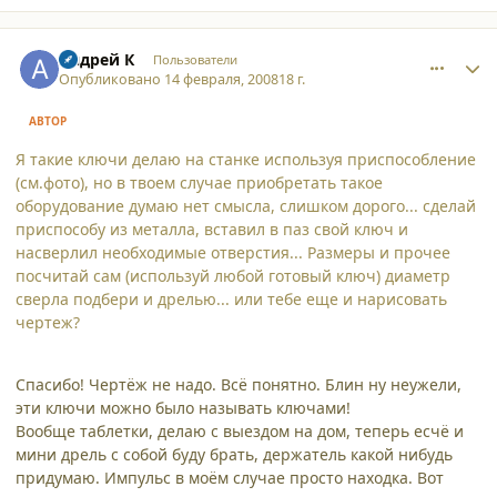
comment_3000
Author stats
Андрей К
Пользователи
Опубликовано
14 февраля, 2008
18 г.
АВТОР
Я такие ключи делаю на станке используя приспособление
(см.фото), но в твоем случае приобретать такое
оборудование думаю нет смысла, слишком дорого... сделай
приспособу из металла, вставил в паз свой ключ и
насверлил необходимые отверстия... Размеры и прочее
посчитай сам (используй любой готовый ключ) диаметр
сверла подбери и дрелью... или тебе еще и нарисовать
чертеж?
Спасибо! Чертёж не надо. Всё понятно. Блин ну неужели,
эти ключи можно было называть ключами!
Вообще таблетки, делаю с выездом на дом, теперь есчё и
мини дрель с собой буду брать, держатель какой нибудь
придумаю. Импульс в моём случае просто находка. Вот