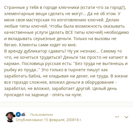
Странные у тебя в городе ключники (кстати что за город?),
элементарные вещи сделать не могут... Да не об этом. У
меня своя мастерская по изготовлению ключей. Делаю
любые типы ключей. Чтобы была возможность оказывать
качественные услуги (делать ВСЕ типы ключей) необходимо
и вкладывать серьезные деньги. Только на вызовы не
бегаю. Клиенты сами ходят ко мне.
В аренду дубликатор сдавать? Ну уж незнаю... Самому то
что, не хочеться трудиться? Деньги так просто не капают в
карман. Пословица русская есть: "Без труда не вытянешь и
рыбку из пруда.." Это только в тырнете пишут как
заработать бабла, не кладывая ни денег, ни труда. В жизни
все гораздо сложнее, вложил деньги в оборудование -
заработал, не вложил, заработает другой. Целый день
просидел на заднице - опять на нуле.
comment_3002
Author stats
Andi
Пользователи
Опубликовано
15 февраля, 2008
18 г.