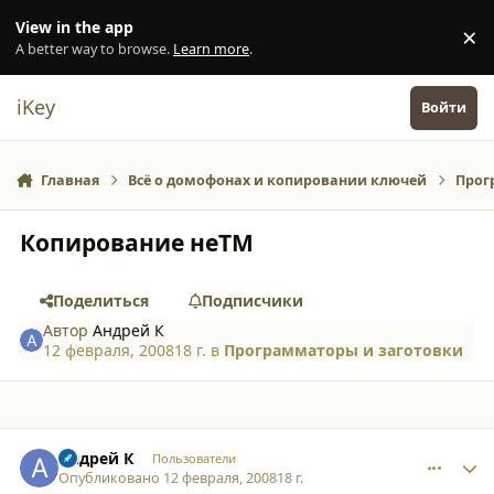
Перейти к содержанию
View in the app
×
Di
A better way to browse.
Learn more
.
iKey
Войти
Главная
Всё о домофонах и копировании ключей
Прог
Копирование неTM
Поделиться
Подписчики
Автор
Андрей К
12 февраля, 2008
18 г.
в
Программаторы и заготовки
comment_2989
Author stats
Андрей К
Пользователи
Опубликовано
12 февраля, 2008
18 г.