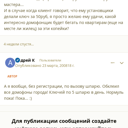
мастера...
И в случае когда клиент говорит, что ему установщики
делали ключ за 50руб, я просто желаю ему удачи, какой
интересно домофонщик будет бегать по квартирам (еще на
месте ли жилец) за эти копейки?
4 недели спустя...
comment_3042
Author stats
Андрей К
Пользователи
Опубликовано
23 марта, 2008
18 г.
АВТОР
А я вообще, без регистрации, по вызову шпарю. Обклеил
все домофоны города! Ключей по 5 шпарю в день. Нормуль
пока! Пока... :)
Для публикации сообщений создайте