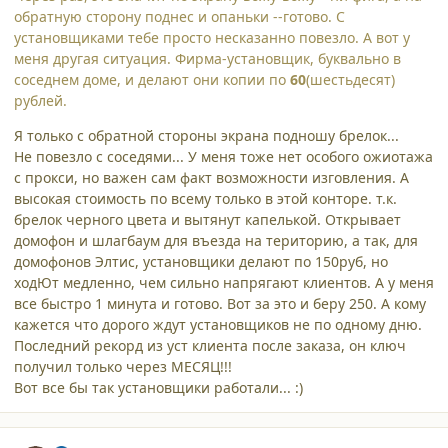
обратную сторону поднес и опаньки --готово. С
установщиками тебе просто несказанно повезло. А вот у
меня другая ситуация. Фирма-установщик, буквально в
соседнем доме, и делают они копии по
60
(шестьдесят)
рублей.
Я только с обратной стороны экрана подношу брелок...
Не повезло с соседями... У меня тоже нет особого ожиотажа
с прокси, но важен сам факт возможности изговления. А
высокая стоимость по всему только в этой конторе. т.к.
брелок черного цвета и вытянут капелькой. Открывает
домофон и шлагбаум для въезда на територию, а так, для
домофонов Элтис, установщики делают по 150руб, но
ходЮт медленно, чем сильно напрягают клиентов. А у меня
все быстро 1 минута и готово. Вот за это и беру 250. А кому
кажется что дорого ждут установщиков не по одному дню.
Последний рекорд из уст клиента после заказа, он ключ
получил только через МЕСЯЦ!!!
Вот все бы так установщики работали... :)
comment_3031
Author stats