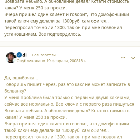
Возврата небыло. А обновление делал? Кстати стоимость
какая? У меня 250 за прокси.
Вчера пришел один клиент и говорит, что домофонщики
такой ключ ему делали за 1300руб. сам офигел..
переспросил точно ли 1300, так он при мне позвонил
установщикам. Все подтвердилось.
comment_3020
Author stats
Andi
Пользователи
Опубликовано
19 февраля, 2008
18 г.
Да, ошибочка...
Говоришь пишет через, раз это как? не может записать в
болванку?
У меня проблема была только с первыми двумя ключами,
сейчас все нормально. Все ключи с первого раза пишуться.
Возврата небыло. А обновление делал? Кстати стоимость
какая? У меня 250 за прокси.
Вчера пришел один клиент и говорит, что домофонщики
такой ключ ему делали за 1300руб. сам офигел..
переспросил точно ли 1300, так он при мне позвонил