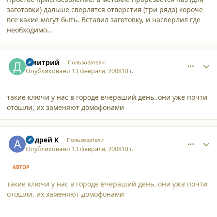
заготовки) дальше сверлятся отверстия (три ряда) короче
все какие могут быть. Вставил заготовку, и насверлил где
необходимо...
comment_2997
Author stats
Дмитрий
Пользователи
Опубликовано
13 февраля, 2008
18 г.
такие ключи у нас в городе вчераший день..они уже почти
отошли, их заменяют домофонами
comment_2998
Author stats
Андрей К
Пользователи
Опубликовано
13 февраля, 2008
18 г.
АВТОР
такие ключи у нас в городе вчераший день..они уже почти
отошли, их заменяют домофонами