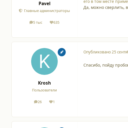
его в том месте приме
Pavel
Да, можно сверлить, 
Главные администраторы
5 тыс
635
сообщения
Репутация
Опубликовано
25 сентя
Спасибо, пойду пробо
Krosh
Пользователи
26
1
сообщения
Репутация