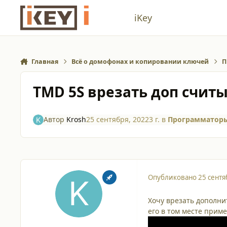
Перейти к содержанию
iKey
Главная
Всё о домофонах и копировании ключей
П
TMD 5S врезать доп счит
Автор
Krosh
25 сентября, 2022
3 г.
в
Программаторы
Опубликовано
25 сентя
Хочу врезать дополни
его в том месте приме