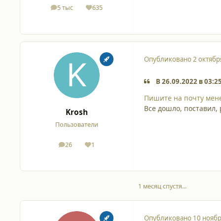
5 тыс
635
сообщения
Репутация
Опубликовано
2 октябр
В 26.09.2022 в 03:25
Пишите на почту мен
Все дошло, поставил, 
Krosh
Пользователи
26
1
сообщения
Репутация
1 месяц спустя...
Опубликовано
10 ноябр