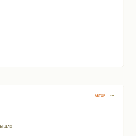
comment_431
АВТОР
 вышло