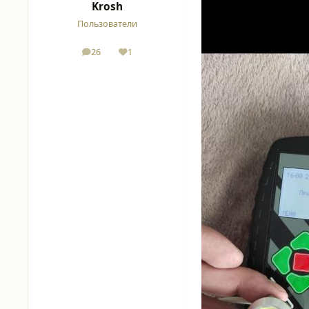
Krosh
Пользователи
26
1
сообщения
Репутация