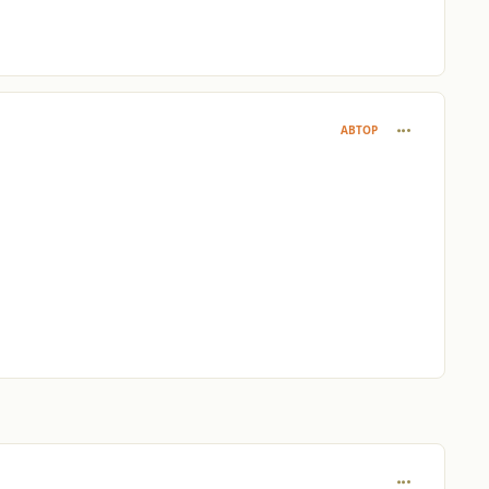
comment_414
АВТОР
comment_421