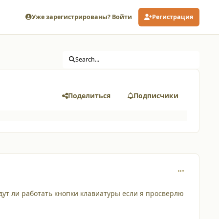
Уже зарегистрированы? Войти
Регистрация
Search...
Поделиться
Подписчики
comment_413
удут ли работать кнопки клавиатуры если я просверлю