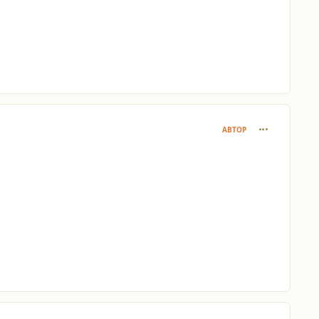
comment_413
АВТОР