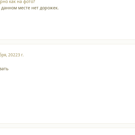
рно как на фото?
в данном месте нет дорожек.
бря, 2022
3 г.
вать