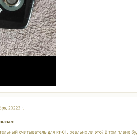
бря, 2022
3 г.
сказал:
тельный считыватель для кт-01, реально ли это? В том плане б