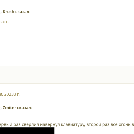
2, Krosh сказал:
вать
я, 2023
3 г.
9, Zmiter сказал:
первый раз сверлил навернул клавиатуру, второй раз все огонь