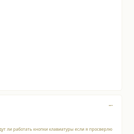
comment_413
удут ли работать кнопки клавиатуры если я просверлю