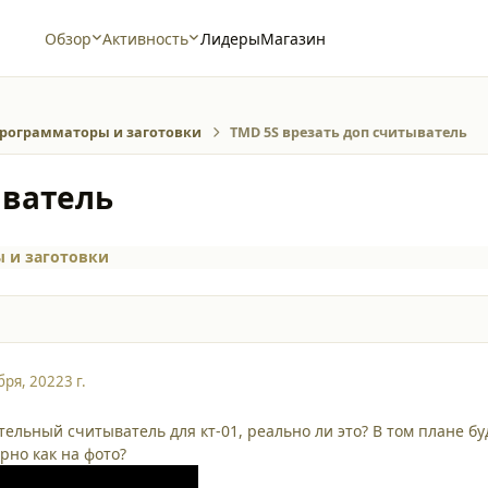
Обзор
Активность
Лидеры
Магазин
рограмматоры и заготовки
TMD 5S врезать доп считыватель
ыватель
 и заготовки
бря, 2022
3 г.
тельный считыватель для кт-01, реально ли это? В том плане б
рно как на фото?