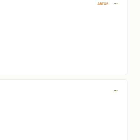
comment_413
АВТОР
comment_413