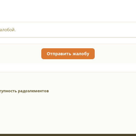
алобой.
Отправить жалобу
тупность радоэлементов