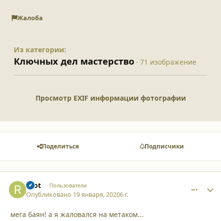
Жалоба
Из категории:
Ключных дел мастерство
· 71 изображение
Просмотр EXIF информации фотографии
Поделиться
Подписчики
root
comment_
Autho
Пользователи
Опубликовано
19 января, 2020
6 г.
мега баян! а я жаловался на метаком...