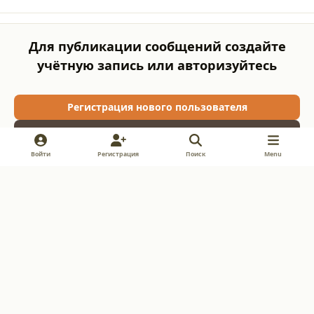
Для публикации сообщений создайте
учётную запись или авторизуйтесь
Регистрация нового пользователя
Войти
Войти
Регистрация
Поиск
Menu
Light Mode
Dark Mode
System Preference
v
i
y
k
n
o
Обратная связь
Cookie-файлы
s
u
Powered by
Invision Community
t
t
a
u