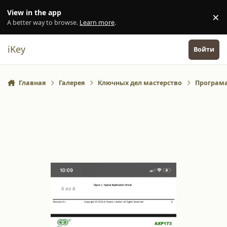
Перейти к содержанию
View in the app
×
Di
A better way to browse.
Learn more
.
iKey
Войти
Главная
Галерея
Ключных дел мастерство
Програм